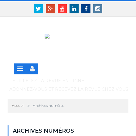
Panneau de gestion des cookies
SE CONNECTER
Twitter
Google+
Youtube
Linkedin
Facebook
Instagram
S'INSCRIRE GRATUITEMENT À LA VERSION EN
LIGNE
FEUILLETEZ LA REVUE EN LIGNE
ABONNEZ-VOUS ET RECEVEZ LA REVUE CHEZ VOUS
»
Accueil
Archives numéros
ARCHIVES NUMÉROS