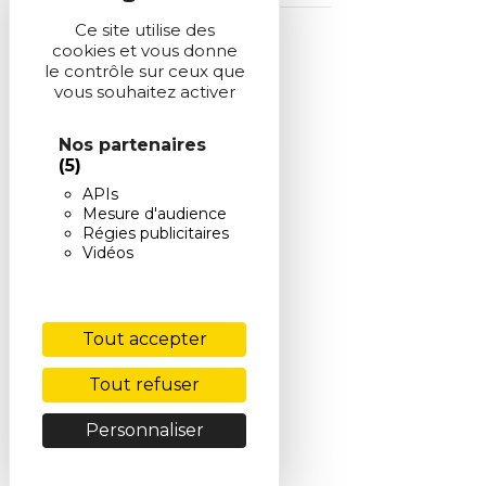
Ce site utilise des
cookies et vous donne
Numéro 182
le contrôle sur ceux que
vous souhaitez activer
Novembre 2013
Nos partenaires
(5)
Numéro 181
APIs
Octobre 2013
Mesure d'audience
Régies publicitaires
Vidéos
Numéro 180
Septembre 2013
Tout accepter
Numéro 178
Tout refuser
Avril 2013
Personnaliser