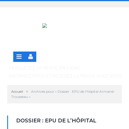
Panneau de gestion des cookies
SE CONNECTER
S'INSCRIRE GRATUITEMENT À LA VERSION EN
LIGNE
FEUILLETEZ LA REVUE EN LIGNE
ABONNEZ-VOUS ET RECEVEZ LA REVUE CHEZ VOUS
»
Accueil
Archives pour « Dossier : EPU de l’hôpital Armand-
Trousseau »
DOSSIER : EPU DE L’HÔPITAL