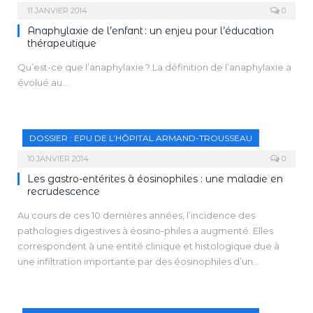
11 JANVIER 2014
0
Anaphylaxie de l’enfant : un enjeu pour l’éducation
thérapeutique
Qu’est-ce que l’anaphylaxie ? La définition de l’anaphylaxie a
évolué au…
DOSSIER : EPU DE L’HÔPITAL ARMAND-TROUSSEAU
10 JANVIER 2014
0
Les gastro-entérites à éosinophiles : une maladie en
recrudescence
Au cours de ces 10 dernières années, l’incidence des
pathologies digestives à éosino-philes a augmenté. Elles
correspondent à une entité clinique et histologique due à
une infiltration importante par des éosinophiles d’un
segment du tube digestif. Les autres causes d’augmentation
des éosinophiles dans la muqueuse digestive doivent être
éli-minées. À côté des œsophagites à éosinophiles dont la