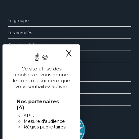
Le groupe
Les comités
Questions fréquentes
X
Masquer le ba
Contact
Ce site utilise des
cookies et vous donne
Les dossiers de pédiatrie
le contrôle sur ceux que
vous souhaitez activer
Les revues générales de pédiatrie
Les éditions spéciales de pédiatrie
Nos partenaires
(4)
APIs
Mesure d'audience
Régies publicitaires