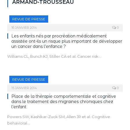
ARMAND-TROUSSEAU
REVUE DE PRESSE
16 JANVIER 2014
0
Les enfants nés par procréation médicalement
assistée ont-ils un risque plus important de développer
un cancer dans l’enfance ?
Williams CL, Bunch KJ, Stiller CA et al. Cancer risk…
REVUE DE PRESSE
15 JANVIER 2014
0
Place de la thérapie comportementale et cognitive
dans le traitement des migraines chroniques chez
l’enfant
Powers SW, Kashikar-Zuck SM, Allen JR et al. Cognitive
behavioral…