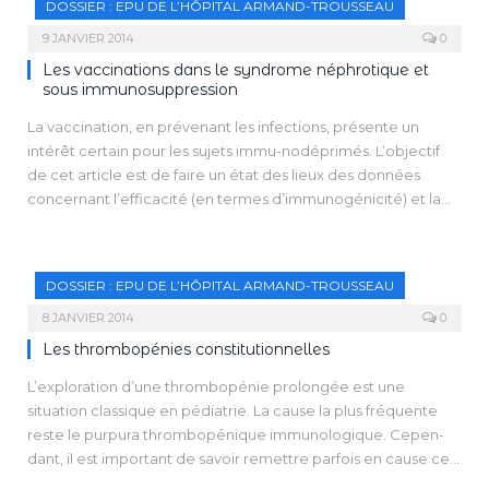
DOSSIER : EPU DE L’HÔPITAL ARMAND-TROUSSEAU
prise en charge est de plus en plus consensuelle, les gastro-
entérites à éosinophiles restent des pathologies rares dont le
9 JANVIER 2014
0
diagnostic et l’évolution demeurent imprécis. Elles sont
Les vaccinations dans le syndrome néphrotique et
responsables de symptômes variés non spécifiques,
sous immunosuppression
dépendant de la localisation tissulaire de l’accumulation
La vaccination, en prévenant les infections, présente un
d’éosinophiles.
intérêt certain pour les sujets immu-nodéprimés. L’objectif
de cet article est de faire un état des lieux des données
concernant l’efficacité (en termes d’immunogénicité) et la
tolérance des vaccins viraux disponibles en France, et de
synthétiser les recommandations existantes pour des
patients transplantés d’organes solides et traités par
DOSSIER : EPU DE L’HÔPITAL ARMAND-TROUSSEAU
immunosuppresseurs pour une maladie rénale ou systé-
mique.
8 JANVIER 2014
0
Les thrombopénies constitutionnelles
L’exploration d’une thrombopénie prolongée est une
situation classique en pédiatrie. La cause la plus fréquente
reste le purpura thrombopénique immunologique. Cepen-
dant, il est important de savoir remettre parfois en cause ce
diagnostic et d’évoquer l’hypothèse d’une thrombopénie