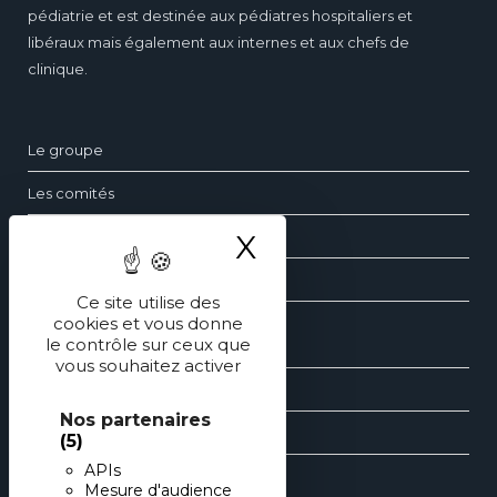
pédiatrie et est destinée aux pédiatres hospitaliers et
libéraux mais également aux internes et aux chefs de
clinique.
Le groupe
Les comités
X
Masquer le ba
Questions fréquentes
Contact
Ce site utilise des
cookies et vous donne
le contrôle sur ceux que
Les dossiers de pédiatrie
vous souhaitez activer
Les revues générales de pédiatrie
Nos partenaires
Les éditions spéciales de pédiatrie
(5)
APIs
Mesure d'audience