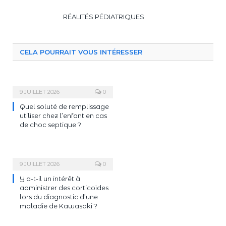
RÉALITÉS PÉDIATRIQUES
CELA POURRAIT VOUS INTÉRESSER
9 JUILLET 2026
0
Quel soluté de remplissage
utiliser chez l’enfant en cas
de choc septique ?
9 JUILLET 2026
0
Y a-t-il un intérêt à
administrer des corticoïdes
lors du diagnostic d’une
maladie de Kawasaki ?