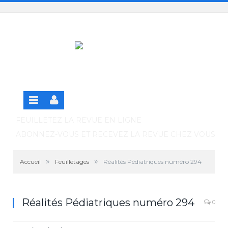
Panneau de gestion des cookies
SE CONNECTER
S'INSCRIRE GRATUITEMENT À LA VERSION EN
LIGNE
FEUILLETEZ LA REVUE EN LIGNE
ABONNEZ-VOUS ET RECEVEZ LA REVUE CHEZ VOUS
»
»
Accueil
Feuilletages
Réalités Pédiatriques numéro 294
Réalités Pédiatriques numéro 294
0