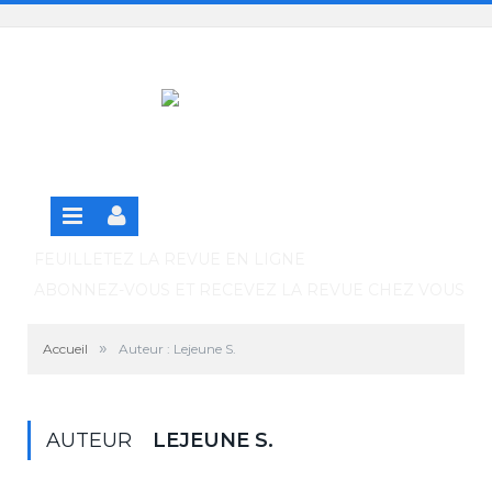
Panneau de gestion des cookies
SE CONNECTER
S'INSCRIRE GRATUITEMENT À LA VERSION EN
LIGNE
FEUILLETEZ LA REVUE EN LIGNE
ABONNEZ-VOUS ET RECEVEZ LA REVUE CHEZ VOUS
»
Accueil
Auteur : Lejeune S.
AUTEUR
LEJEUNE S.