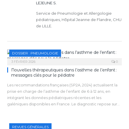
LEJEUNE S.
Service de Pneumologie et Allergologie
pédiatriques, Hôpital Jeanne de Flandre, CHU
de LILLE.
DOSSIER : PNEUMOLOGIE
3 FÉVRIER 2026
0
Nouvelles thérapeutiques dans l’asthme de l’enfant :
messages clés pour le pédiatre
Les recommandations françaises (SP2A, 2024) actualisent la
prise en charge de l’asthme de l’enfant de 6 à 12 ans, en
intégrant les données pédiatriques récentes et les
galéniques disponibles en France. Le diagnostic repose sur
un faisceau clinique complété par trois examens minimaux
(radiographie thoracique, exploration allergologique, EFR),
sans retarder un traitement de fond si nécessaire.
REVUES GÉNÉRALES