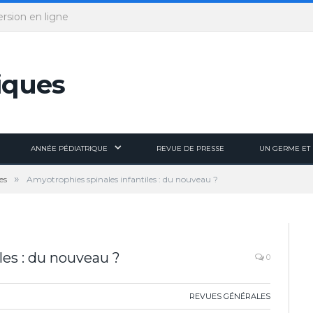
ersion en ligne
ANNÉE PÉDIATRIQUE
REVUE DE PRESSE
UN GERME ET 
»
es
Amyotrophies spinales infantiles : du nouveau ?
les : du nouveau ?
0
REVUES GÉNÉRALES