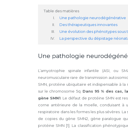
Table des matières
Une pathologie neurodégénérative
Des thérapeutiques innovantes
Une évolution des phénotypes sous 
La perspective du dépistage néonat
Une pathologie neurodégénér
L’amyotrophie spinale infantile (ASI, ou 
neuromusculaire rare de transmission autosomiq
SMN, protéine ubiquitaire et indispensable à l
sur le chromosome 5q.
Dans 95 % des cas, l
gène SMN1
. Le défaut de protéine SMN est 
corne antérieure de la moelle, conduisant à u
respiratoire dans les formes les plus sévères. L
de copies du gène SMN2, gène paralogue qui 
protéine SMN [1]. La classification phénotypiqu