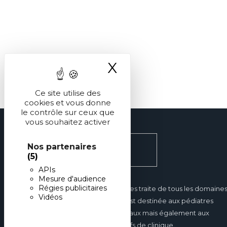
X
Masquer le ba
Ce site utilise des
cookies et vous donne
le contrôle sur ceux que
vous souhaitez activer
Nos partenaires
(5)
APIs
Mesure d'audience
Régies publicitaires
Réalités Pédiatriques traite de tous les domaine
Vidéos
de la pédiatrie et est destinée aux pédiatres
hospitaliers et libéraux mais également aux
internes et aux chefs de clinique.