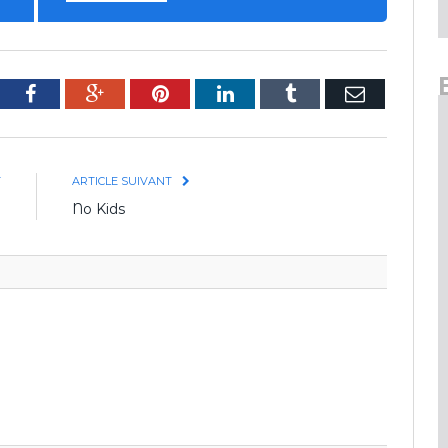
tter
Facebook
Google+
Pinterest
LinkedIn
Tumblr
E-
mail
T
ARTICLE SUIVANT
?
No Kids