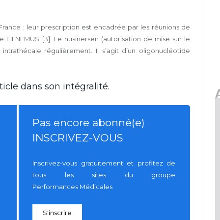
 France ; leur prescription est encadrée par les réunions de
ière FILNEMUS [3]. Le nusinersen (autorisation de mise sur le
intrathécale régulièrement. Il s’agit d’un oligonucléotide
icle dans son intégralité.
Pas encore abonné(e)
INSCRIVEZ-VOUS
Inscrivez-vous gratuitement et profitez de
tous les sites du groupe
Performances Médicales
S'inscrire