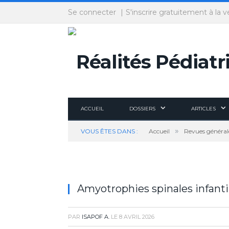
Panneau de gestion des cookies
Se connecter
S'inscrire gratuitement à la v
ACCUEIL
DOSSIERS
ARTICLES
»
VOUS ÊTES DANS :
Accueil
Revues général
Amyotrophies spinales infanti
PAR
ISAPOF A.
LE
8 AVRIL 2026