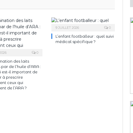
9 JUILLET 2026
0
L’enfant footballeur : quel suivi
médical spécifique ?
2026
0
ation des laits
s par de l’huile d’ARA :
 est-il important de
r à prescrire
nt ceux qui
ent de l’ARA ?