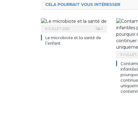
CELA POURRAIT VOUS INTÉRESSER
9 JUILLET 2026
0
Le microbiote et la santé de
l’enfant
9 JUILLET 
Contamin
infantile
pourquoi
continue
uniqueme
contienn