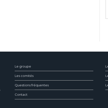
ndeau des cookies
Le groupe
L
Les comités
L
Questions fréquentes
L
s
Contact