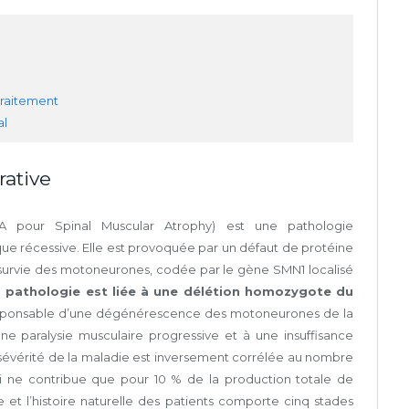
traitement
al
ative
SMA pour Spinal Muscular Atrophy) est une pathologie
ue récessive. Elle est provoquée par un défaut de protéine
a survie des motoneurones, codée par le gène SMN1 localisé
a pathologie est liée à une délétion homozygote du
responsable d’une dégénérescence des motoneurones de la
ne paralysie musculaire progressive et à une insuffisance
a sévérité de la maladie est inversement corrélée au nombre
ne contribue que pour 10 % de la production totale de
e et l’histoire naturelle des patients comporte cinq stades