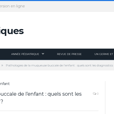
ersion en ligne
ANNÉE PÉDIATRIQUE
REVUE DE PRESSE
UN GERME ET 
»
Pathologies de la muqueuse buccale de l’enfant : quels sont les diagnostics 
cale de l’enfant : quels sont les
0
 ?