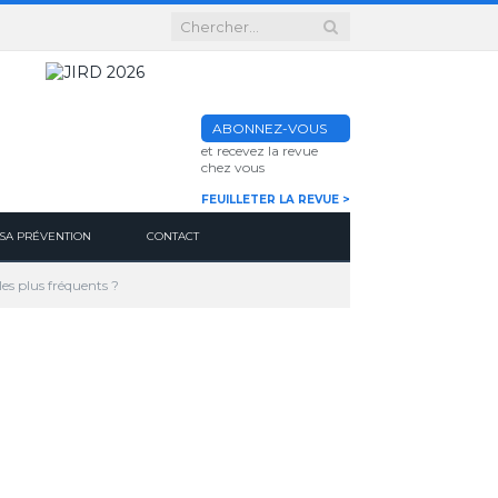
ABONNEZ-VOUS
et recevez la revue
chez vous
FEUILLETER LA REVUE >
SA PRÉVENTION
CONTACT
les plus fréquents ?