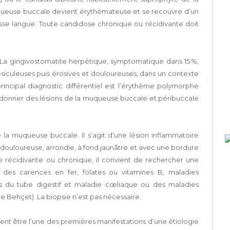
ueuse buccale devient érythémateuse et se recouvre d’un
sse langue. Toute candidose chronique ou récidivante doit
 La gingivostomatite herpétique, symptomatique dans 15 %,
siculeuses puis érosives et douloureuses, dans un contexte
principal diagnostic différentiel est l’érythème polymorphe
 donner des lésions de la muqueuse buccale et péribuccale
la muqueuse buccale. Il s’agit d’une lésion inflammatoire
douloureuse, arrondie, à fond jaunâtre et avec une bordure
 récidivante ou chronique, il convient de rechercher une
 des carences en fer, folates ou vitamines B, maladies
s du tube digestif et maladie cœliaque ou des maladies
 Behçet). La biopsie n’est pas nécessaire.
nt être l’une des premières manifestations d’une étiologie