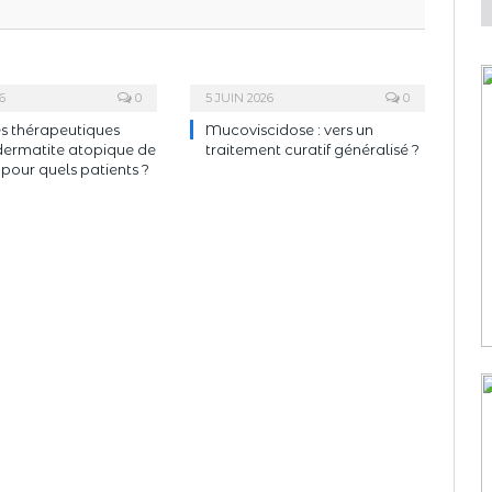
6
0
5 JUIN 2026
0
s thérapeutiques
Mucoviscidose : vers un
dermatite atopique de
traitement curatif généralisé ?
: pour quels patients ?