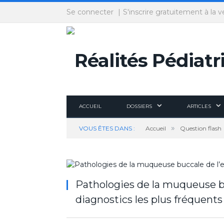
Panneau de gestion des cookies
Se connecter
S'inscrire gratuitement à la v
ACCUEIL
DOSSIERS
ARTICLES
»
VOUS ÊTES DANS :
Accueil
Question flash
Pathologies de la muqueuse buc
diagnostics les plus fréquents