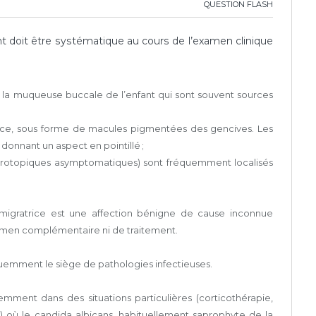
QUESTION FLASH
 doit être systématique au cours de l’examen clinique
de la muqueuse buccale de l’enfant qui sont souvent sources
ance, sous forme de macules pigmentées des gencives. Les
donnant un aspect en pointillé ;
térotopiques asymptomatiques) sont fréquemment localisés
 migratrice est une affection bénigne de cause inconnue
amen complémentaire ni de traitement.
uemment le siège de pathologies infectieuses.
emment dans des situations particulières (corticothérapie,
 où le candida albicans, habituellement saprophyte de la