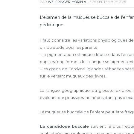
PAR
WELFRINGER-MORIN A.
LE
25 SEPTEMBRE 2025
L’examen de la muqueuse buccale de l’enfant
pédiatrique.
Il faut connaître les variations physiologiques 
d’inquiétude pour les parents :
– la pigmentation ethnique débute dans l’enf
papilles fongiformes de la langue se pigmentent 
– les grains de Fordyce (glandes sébacées hé
sur le versant muqueux des lèvres.
La langue géographique ou glossite exfoliée
évoluant par poussées, ne nécessitant pas d’ex
La muqueuse buccale de l’enfant peut être fréq
La candidose buccale
survient le plus fréqu
antibiothérapie prolongée, immunosuppression)