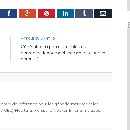
tter
Facebook
Google+
Pinterest
LinkedIn
Tumblr
E-
mail
T
ARTICLE SUIVANT
?
Génération Alpha et troubles du
neurodéveloppement, comment aider les
parents ?
entre de référence pour les génodermatoses et les
MAGEC), Hôpital universitaire Necker-Enfants malades,