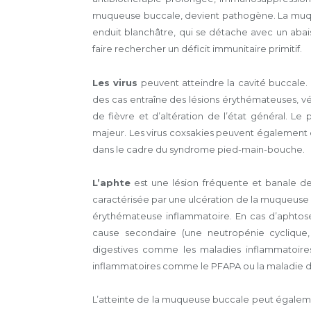
muqueuse buccale, devient pathogène. La muq
enduit blanchâtre, qui se détache avec un abai
faire rechercher un déficit immunitaire primitif.
Les virus
peuvent atteindre la cavité buccale.
des cas entraîne des lésions érythémateuses, vé
de fièvre et d’altération de l’état général. Le 
majeur. Les virus coxsakies peuvent également
dans le cadre du syndrome pied-main-bouche.
L’aphte
est une lésion fréquente et banale de 
caractérisée par une ulcération de la muqueuse 
érythémateuse inflammatoire. En cas d’aphtose
cause secondaire (une neutropénie cyclique,
digestives comme les maladies inflammatoire
inflammatoires comme le PFAPA ou la maladie de
L’atteinte de la muqueuse buccale peut égaleme