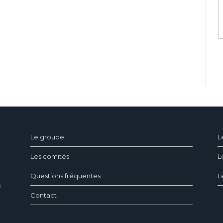
ndeau des cookies
Le groupe
L
Les comités
L
Questions fréquentes
L
s
Contact