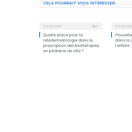
CELA POURRAIT VOUS INTÉRESSER
5 JUIN 2026
0
5 JUIN 202
Quelle place pour la
Nouvelle
télédermatologie dans la
dans la 
prescription des biothérapies
l’enfant 
en pédiatrie de ville ?