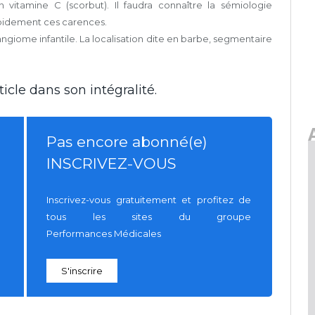
vitamine C (scorbut). Il faudra connaître la sémiologie
pidement ces carences.
iome infantile. La localisation dite en barbe, segmentaire
icle dans son intégralité.
Pas encore abonné(e)
INSCRIVEZ-VOUS
Inscrivez-vous gratuitement et profitez de
tous les sites du groupe
Performances Médicales
S'inscrire