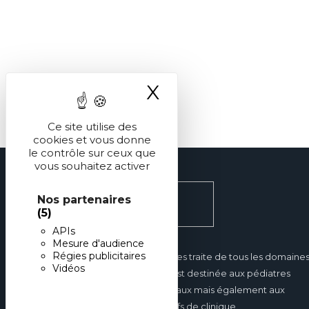
X
Masquer le ba
Ce site utilise des
cookies et vous donne
le contrôle sur ceux que
vous souhaitez activer
Nos partenaires
(5)
APIs
Mesure d'audience
Régies publicitaires
Réalités Pédiatriques traite de tous les domaine
Vidéos
de la pédiatrie et est destinée aux pédiatres
hospitaliers et libéraux mais également aux
internes et aux chefs de clinique.