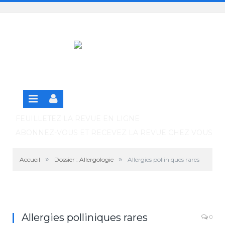
Panneau de gestion des cookies
SE CONNECTER
S'INSCRIRE GRATUITEMENT À LA VERSION EN
LIGNE
FEUILLETEZ LA REVUE EN LIGNE
ABONNEZ-VOUS ET RECEVEZ LA REVUE CHEZ VOUS
»
»
Accueil
Dossier : Allergologie
Allergies polliniques rares
Allergies polliniques rares
0