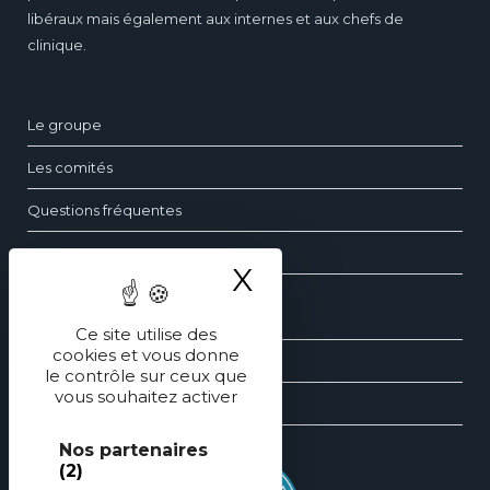
libéraux mais également aux internes et aux chefs de
clinique.
Le groupe
Les comités
Questions fréquentes
Contact
X
Masquer le ba
Les dossiers de pédiatrie
Ce site utilise des
cookies et vous donne
Les revues générales de pédiatrie
le contrôle sur ceux que
vous souhaitez activer
Les éditions spéciales de pédiatrie
Nos partenaires
(2)