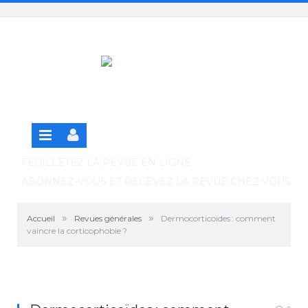
Panneau de gestion des cookies
SE CONNECTER
S'INSCRIRE GRATUITEMENT À LA VERSION EN
LIGNE
FEUILLETEZ LA REVUE EN LIGNE
ABONNEZ-VOUS ET RECEVEZ LA REVUE CHEZ VOUS
»
»
Accueil
Revues générales
Dermocorticoïdes : comment
vaincre la corticophobie ?