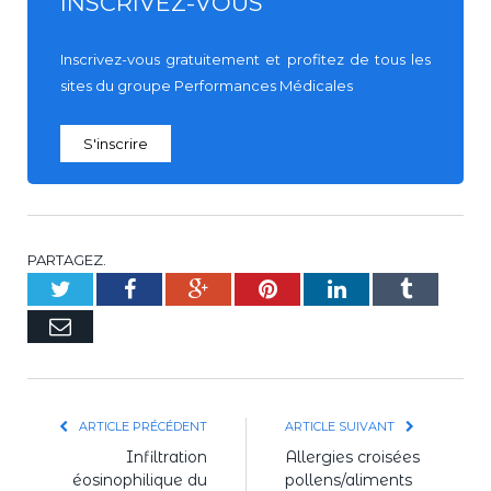
INSCRIVEZ-VOUS
Inscrivez-vous gratuitement et profitez de tous les
sites du groupe Performances Médicales
S'inscrire
PARTAGEZ.
Twitter
Facebook
Google+
Pinterest
LinkedIn
Tumblr
E-
mail
ARTICLE PRÉCÉDENT
ARTICLE SUIVANT
Infiltration
Allergies croisées
éosinophilique du
pollens/aliments