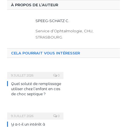
À PROPOS DE L’AUTEUR
SPEEG-SCHATZ C.
Service d’Ophtalmologie, CHU,
STRASBOURG.
CELA POURRAIT VOUS INTÉRESSER
9 JUILLET 2026
0
Quel soluté de remplissage
utiliser chez l’enfant en cas
de choc septique ?
9 JUILLET 2026
0
Y a-t-il un intérêt à