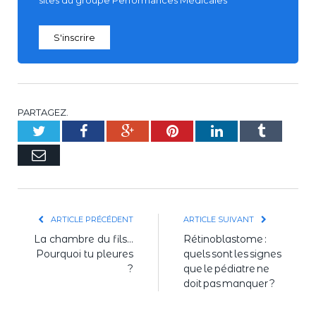
sites du groupe Performances Médicales
S'inscrire
PARTAGEZ.
Twitter
Facebook
Google+
Pinterest
LinkedIn
Tumblr
E-
mail
ARTICLE PRÉCÉDENT
ARTICLE SUIVANT
La chambre du fils…
Rétinoblastome :
Pourquoi tu pleures
quels sont les signes
?
que le pédiatre ne
doit pas manquer ?