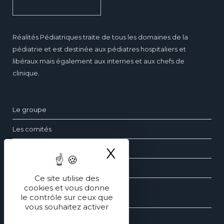
Réalités Pédiatriques traite de tous les domaines de la
pédiatrie et est destinée aux pédiatres hospitaliers et
libéraux mais également aux internes et aux chefs de
clinique.
Le groupe
Les comités
X
Masquer le ba
Questions fréquentes
Contact
Ce site utilise des
cookies et vous donne
le contrôle sur ceux que
Les dossiers de pédiatrie
vous souhaitez activer
Les revues générales de pédiatrie