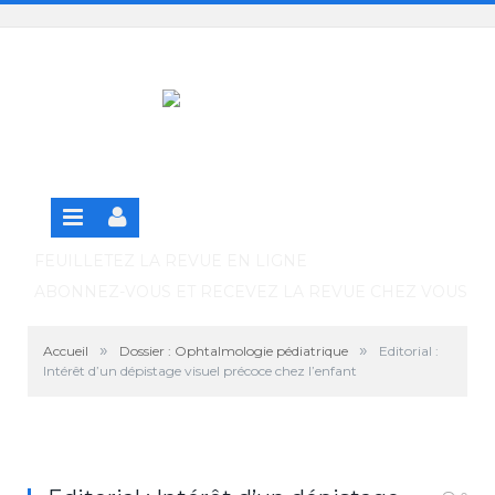
Panneau de gestion des cookies
SE CONNECTER
S'INSCRIRE GRATUITEMENT À LA VERSION EN
LIGNE
FEUILLETEZ LA REVUE EN LIGNE
ABONNEZ-VOUS ET RECEVEZ LA REVUE CHEZ VOUS
»
»
Accueil
Dossier : Ophtalmologie pédiatrique
Editorial :
Intérêt d’un dépistage visuel précoce chez l’enfant