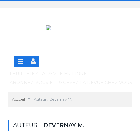
Panneau de gestion des cookies
SE CONNECTER
S'INSCRIRE GRATUITEMENT À LA VERSION EN
LIGNE
FEUILLETEZ LA REVUE EN LIGNE
ABONNEZ-VOUS ET RECEVEZ LA REVUE CHEZ VOUS
»
Accueil
Auteur : Devernay M.
AUTEUR
DEVERNAY M.