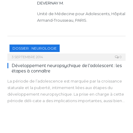
DEVERNAY M.
Unité de Médecine pour Adolescents, Hôpital
Armand‑Trousseau, PARIS.
DOSSIER : NEUROLOGIE
3 SEPTEMBRE 2014
0
Développement neuropsychique de l’adolescent : les
étapes à connaître
La période de l’adolescence est marquée par la croissance
staturale et la puberté, intimement liées aux étapes du
développement neuropsychique. La prise en charge à cette
période déli-cate a des implications importantes, aussi bien
sur le plan de la santé physique de l’adolescent que pour la
construction de sa personnalité future.
Les développements physique, cognitif et psychologique,
bien qu’ils présentent une variabili-té individuelle dans leur