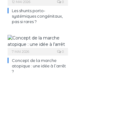
12 MAI 2026
0
Les shunts porto-
systémiques congénitaux,
pas si rares ?
7 MAI 2026
0
Concept de la marche
atopique : une idée à l’arrêt
?