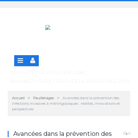
Panneau de gestion des cookies
SE CONNECTER
S'INSCRIRE GRATUITEMENT À LA VERSION EN
LIGNE
FEUILLETEZ LA REVUE EN LIGNE
ABONNEZ-VOUS ET RECEVEZ LA REVUE CHEZ VOUS
»
»
Accueil
Feuilletages
Avancées dans la prévention des
infections invasives à méningocoques : réalités, innovations et
perspectives
Avancées dans la prévention des
0