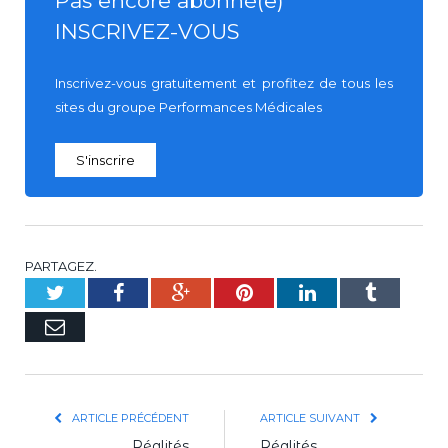
Pas encore abonné(e)
INSCRIVEZ-VOUS
Inscrivez-vous gratuitement et profitez de tous les
sites du groupe Performances Médicales
S'inscrire
PARTAGEZ.
Twitter
Facebook
Google+
Pinterest
LinkedIn
Tumblr
E-
mail
ARTICLE PRÉCÉDENT
ARTICLE SUIVANT
Réalités
Réalités