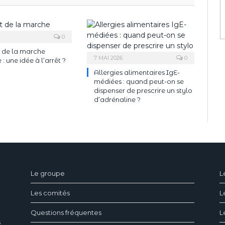
0
 de la marche
7 MAI 2026
0
: une idée à l’arrêt ?
Allergies alimentaires IgE-
médiées : quand peut-on se
dispenser de prescrire un stylo
ndeau des cookies
d’adrénaline ?
Le groupe
L
Les comités
L
Questions fréquentes
L
s