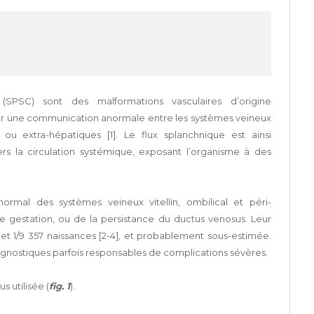
(SPSC) sont des malformations vasculaires d’origine
r une communication anormale entre les systèmes veineux
 ou extra-hépatiques [1]. Le flux splanchnique est ainsi
rs la circulation systémique, exposant l’organisme à des
rmal des systèmes veineux vitellin, ombilical et péri-
 gestation, ou de la persistance du ductus venosus. Leur
et 1/9 357 naissances [2-4], et probablement sous-estimée.
nostiques parfois responsables de complications sévères.
s utilisée (
fig. 1
).