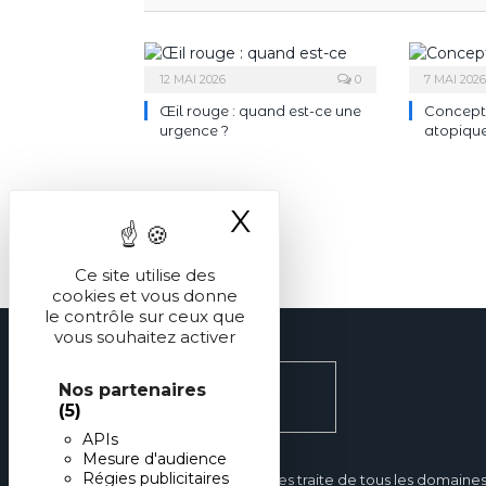
12 MAI 2026
0
7 MAI 2026
Œil rouge : quand est-ce une
Concept
urgence ?
atopique 
X
Masquer le ba
Ce site utilise des
cookies et vous donne
le contrôle sur ceux que
vous souhaitez activer
Nos partenaires
(5)
APIs
Mesure d'audience
Régies publicitaires
Réalités Pédiatriques traite de tous les domaine