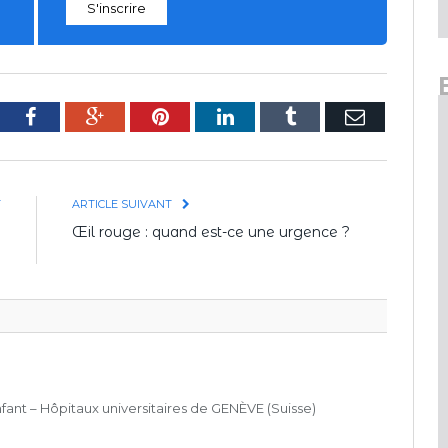
S'inscrire
tter
Facebook
Google+
Pinterest
LinkedIn
Tumblr
E-
mail
T
ARTICLE SUIVANT
e
Œil rouge : quand est-ce une urgence ?
?
nfant – Hôpitaux universitaires de GENÈVE (Suisse)