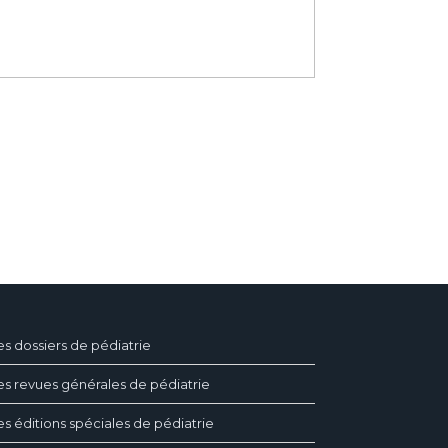
es dossiers de pédiatrie
es revues générales de pédiatrie
es éditions spéciales de pédiatrie