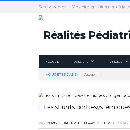
Panneau de gestion des cookies
Se connecter
S'inscrire gratuitement à la v
ACCUEIL
DOSSIERS
ARTICLES
»
VOUS ÊTES DANS :
Accueil
Les shunts porto-systémiques 
PAR
MORIN S.
,
DALEX P.
,
D. DEBRAY
,
MCLIN V.
LE
12 MAI 2