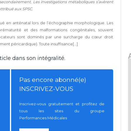
econdairement. Les investigations métaboliques s’avèrent
attribué aux SPSC.
qué en anténatal lors de l’échographie morphologique. Les
rématurité et des malformations congénitales, souvent
ocateurs sont dominés par une surcharge du cœur droit
ent péricardique). Toute insuffisance[...]
icle dans son intégralité.
Pas encore abonné(e)
INSCRIVEZ-VOUS
Inscrivez-vous gratuitement et profitez de
tous les sites du groupe
Performances Médicales