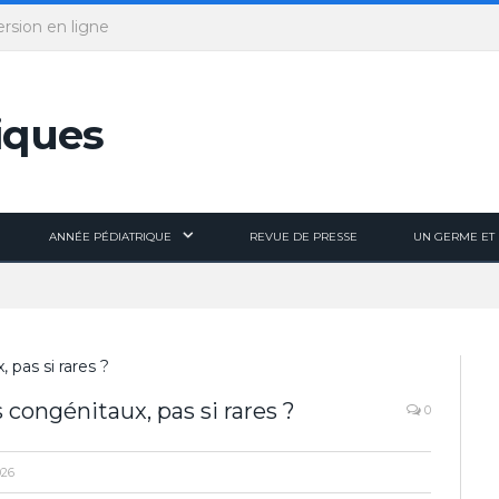
ersion en ligne
ANNÉE PÉDIATRIQUE
REVUE DE PRESSE
UN GERME ET 
congénitaux, pas si rares ?
0
026