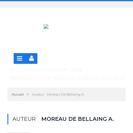
Panneau de gestion des cookies
SE CONNECTER
S'INSCRIRE GRATUITEMENT À LA VERSION EN
LIGNE
FEUILLETEZ LA REVUE EN LIGNE
ABONNEZ-VOUS ET RECEVEZ LA REVUE CHEZ VOUS
»
Accueil
Auteur : Moreau De Bellaing A.
AUTEUR
MOREAU DE BELLAING A.