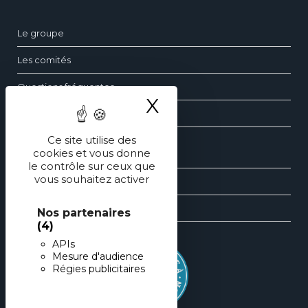
Le groupe
Les comités
Questions fréquentes
X
Masquer le ba
Contact
Ce site utilise des
cookies et vous donne
Les dossiers de pédiatrie
le contrôle sur ceux que
vous souhaitez activer
Les revues générales de pédiatrie
Les éditions spéciales de pédiatrie
Nos partenaires
(4)
APIs
Mesure d'audience
Régies publicitaires