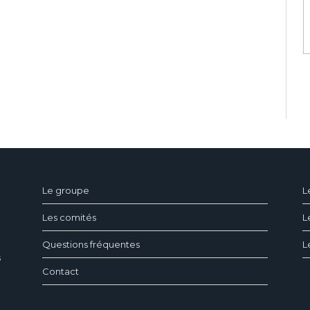
ndeau des cookies
Le groupe
L
Les comités
L
Questions fréquentes
L
s
Contact