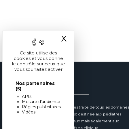
X
Masquer le ba
Ce site utilise des
cookies et vous donne
le contrôle sur ceux que
vous souhaitez activer
Nos partenaires
(5)
APIs
Mesure d'audience
Régies publicitaires
Réalités Pédiatriques traite de tous les domaine
Vidéos
de la pédiatrie et est destinée aux pédiatres
hospitaliers et libéraux mais également aux
internes et aux chefs de clinique.