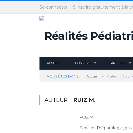
Panneau de gestion des cookies
Se connecter
S'inscrire gratuitement à la v
ACCUEIL
DOSSIERS
ARTICLES
»
VOUS ÊTES DANS :
Accueil
Auteur : Ruiz 
AUTEUR
RUIZ M.
RUIZ M.
Service d’hépatologie, gas