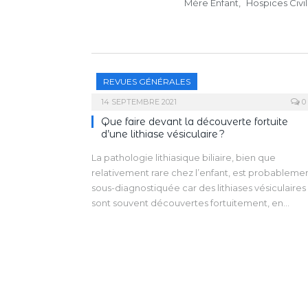
Mère Enfant, Hospices Civi
REVUES GÉNÉRALES
14 SEPTEMBRE 2021
0
Que faire devant la découverte fortuite
d’une lithiase vésiculaire ?
La pathologie lithiasique biliaire, bien que
relativement rare chez l’enfant, est probableme
sous-diagnostiquée car des lithiases vésiculaires
sont souvent découvertes fortuitement, en
général lors d’une échographie. Cette
découverte peut se faire en période néonatale 
constitue une forme particulière, souvent
bénigne.
Les patients peuvent être pauci- voire
asymptomatiques, mais sont à risque de