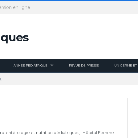
ersion en ligne
ANNÉE PÉDIATRIQUE
REVUE DE PRESSE
UN GERME ET 
M.
tro-entérologie et nutrition pédiatriques, Hôpital Femme