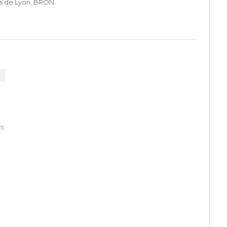
ls de Lyon, BRON.
nt
et