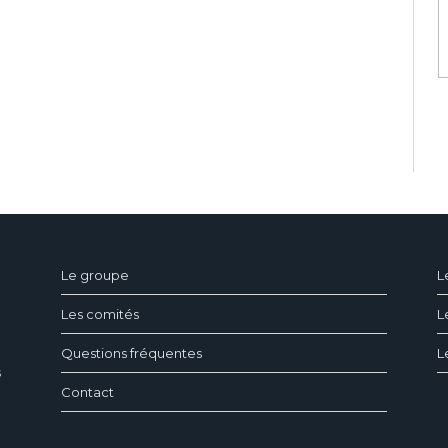
ndeau des cookies
Le groupe
L
Les comités
L
Questions fréquentes
L
s
Contact