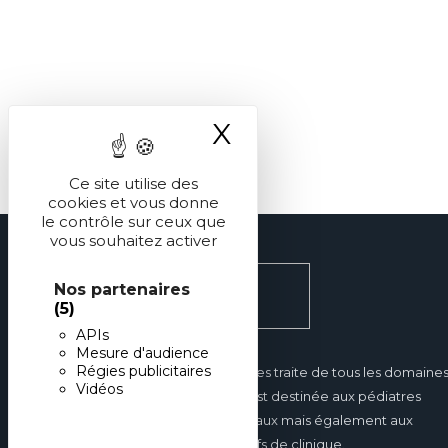
X
Masquer le ba
Ce site utilise des
cookies et vous donne
le contrôle sur ceux que
vous souhaitez activer
Nos partenaires
(5)
APIs
Mesure d'audience
Régies publicitaires
Réalités Pédiatriques traite de tous les domaine
Vidéos
de la pédiatrie et est destinée aux pédiatres
hospitaliers et libéraux mais également aux
internes et aux chefs de clinique.