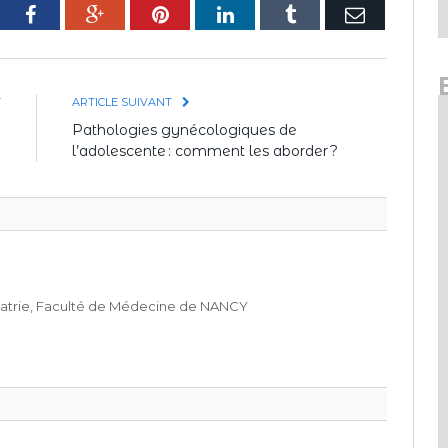
tter
Facebook
Google+
Pinterest
LinkedIn
Tumblr
E-
mail
T
ARTICLE SUIVANT
:
Pathologies gynécologiques de
?
l’adolescente : comment les aborder ?
iatrie, Faculté de Médecine de NANCY