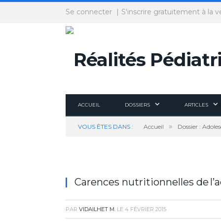
Panneau de gestion des cookies
Se connecter
S'inscrire gratuitement à la v
ACCUEIL
DOSSIERS
ARTICLES
»
VOUS ÊTES DANS :
Accueil
Dossier : Adole
Carences nutritionnelles de l’ad
PAR
VIDAILHET M.
LE
4 FÉVRIER 2015