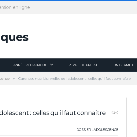
ersion en ligne
ANNÉE PÉDIATRIQUE
REVUE DE PRESSE
UN GERME ET 
»
scence
Carences nutritionnelles de l’adolescent : celles qu’il faut connaître
olescent : celles qu’il faut connaître
0
DOSSIER : ADOLESCENCE