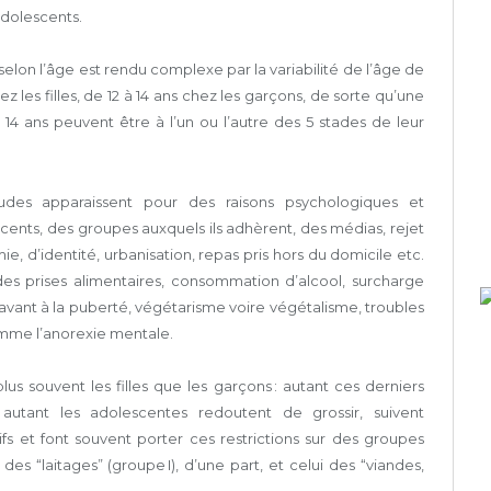
 adolescents.
 selon l’âge est rendu complexe par la variabilité de l’âge de
 les filles, de 12 à 14 ans chez les garçons, de sorte qu’une
14 ans peuvent être à l’un ou l’autre des 5 stades de leur
tudes apparaissent pour des raisons psychologiques et
ents, des groupes auxquels ils adhèrent, des médias, rejet
e, d’identité, urbanisation, repas pris hors du domicile etc.
 des prises alimentaires, consommation d’alcool, surcharge
gravant à la puberté, végétarisme voire végétalisme, troubles
mme l’anorexie mentale.
us souvent les filles que les garçons : autant ces derniers
autant les adolescentes redoutent de grossir, suivent
ifs et font souvent porter ces restrictions sur des groupes
 des “laitages” (groupe I), d’une part, et celui des “viandes,