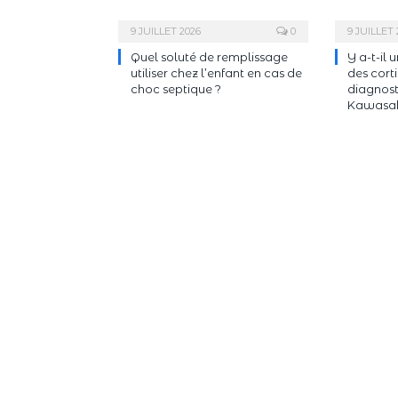
9 JUILLET 2026
0
9 JUILLET 
Quel soluté de remplissage
Y a-t-il 
utiliser chez l’enfant en cas de
des cort
choc septique ?
diagnost
Kawasak