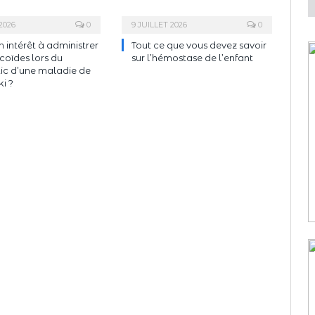
2026
0
9 JUILLET 2026
0
un intérêt à administrer
Tout ce que vous devez savoir
icoïdes lors du
sur l’hémostase de l’enfant
ic d’une maladie de
i ?