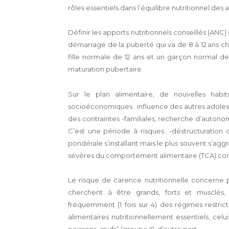
rôles essentiels dans l’équilibre nutritionnel des
Définir les apports nutritionnels conseillés (ANC)
démarrage de la puberté qui va de 8 à 12 ans chez
fille normale de 12 ans et un garçon normal de 
maturation pubertaire.
Sur le plan alimentaire, de nouvelles habi
socioéconomiques : influence des autres adolesc
des contraintes -familiales, recherche d’autonomi
C’est une période à risques : -déstructuration
pondérale s’installant mais le plus souvent s’ag
sévères du comportement alimentaire (TCA) co
Le risque de carence nutritionnelle concerne pl
cherchent à être grands, forts et musclés, 
fréquemment (1 fois sur 4) des régimes restrict
alimentaires nutritionnellement essentiels, celui
poissons, œufs” (groupe II), d’autre part.