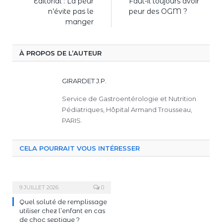
Editorial : La peur
Faut-il toujours avoir
n’évite pas le
peur des OGM ?
manger
À PROPOS DE L’AUTEUR
GIRARDET J.P.
Service de Gastroentérologie et Nutrition
Pédiatriques, Hôpital Armand Trousseau,
PARIS.
CELA POURRAIT VOUS INTÉRESSER
9 JUILLET 2026
0
Quel soluté de remplissage
utiliser chez l’enfant en cas
de choc septique ?