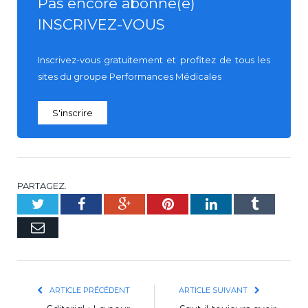
Pas encore abonné(e)
INSCRIVEZ-VOUS
Inscrivez-vous gratuitement et profitez de tous les
sites du groupe Performances Médicales
S'inscrire
PARTAGEZ.
Twitter
Facebook
Google+
Pinterest
LinkedIn
Tumblr
E-
mail
ARTICLE PRÉCÉDENT
ARTICLE SUIVANT