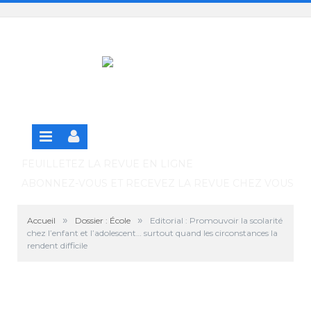
Panneau de gestion des cookies
SE CONNECTER
S'INSCRIRE GRATUITEMENT À LA VERSION EN
LIGNE
FEUILLETEZ LA REVUE EN LIGNE
ABONNEZ-VOUS ET RECEVEZ LA REVUE CHEZ VOUS
»
»
Accueil
Dossier : École
Editorial : Promouvoir la scolarité
chez l’enfant et l’adolescent… surtout quand les circonstances la
rendent difficile