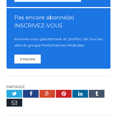
Pas encore abonné(e)
INSCRIVEZ-VOUS
Inscrivez-vous gratuitement et profitez de tous les
sites du groupe Performances Médicales
S'inscrire
PARTAGEZ.
Twitter
Facebook
Google+
Pinterest
LinkedIn
Tumblr
E-
mail