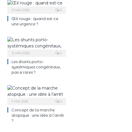
12 MAI 2026
0
Œil rouge : quand est-ce
une urgence ?
12 MAI 2026
0
Les shunts porto-
systémiques congénitaux,
pas si rares ?
7 MAI 2026
0
Concept de la marche
atopique : une idée à l’arrêt
?