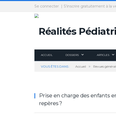
Panneau de gestion des cookies
Se connecter
S'inscrire gratuitement à la v
ACCUEIL
DOSSIERS
ARTICLES
»
VOUS ÊTES DANS :
Accueil
Revues général
Prise en charge des enfants en 
repères ?