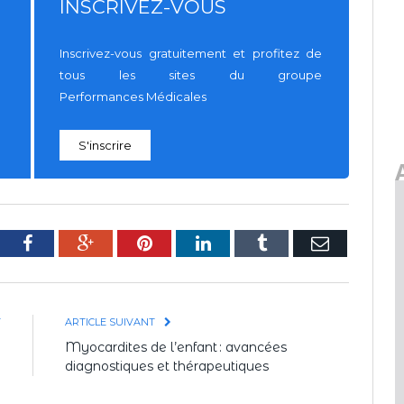
INSCRIVEZ-VOUS
Inscrivez-vous gratuitement et profitez de
tous les sites du groupe
Performances Médicales
S'inscrire
tter
Facebook
Google+
Pinterest
LinkedIn
Tumblr
E-
mail
T
ARTICLE SUIVANT
e
Myocardites de l’enfant : avancées
diagnostiques et thérapeutiques