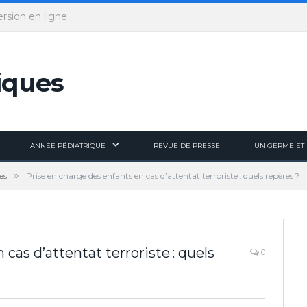
ersion en ligne
ANNÉE PÉDIATRIQUE
REVUE DE PRESSE
UN GERME ET 
»
es
Prise en charge des enfants en cas d’attentat terroriste : quels repères ?
cas d’attentat terroriste : quels
0