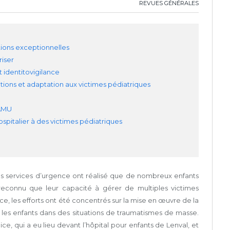
REVUES GÉNÉRALES
tions exceptionnelles
riser
 identitovigilance
tuations et adaptation aux victimes pédiatriques
SAMU
pitalier à des victimes pédiatriques
es services d’urgence ont réalisé que de nombreux enfants
reconnu que leur capacité à gérer de multiples victimes
e, les efforts ont été concentrés sur la mise en œuvre de la
les enfants dans des situations de traumatismes de masse.
ce, qui a eu lieu devant l’hôpital pour enfants de Lenval, et