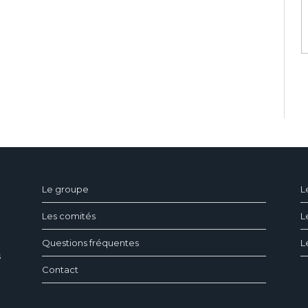
ndeau des cookies
Le groupe
L
Les comités
L
Questions fréquentes
L
s
Contact