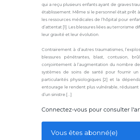
qui a reçu plusieurs enfants ayant de graves tra
établissement. Même si le personnel était prêt 
les ressources médicales de l’hôpital pour enfan
d’attentat [1]. Les blessures liées au terrorisme 
leur gravité et leur évolution.
Contrairement à d’autres traumatismes, l’explos
blessures pénétrantes, blast, contusion, brû
conjointement à l’augmentation du nombre de
systèmes de soins de santé pour fournir un 
particularités physiologiques [2] et la dépend
entourage le rendent plus vulnérable, réduisant
d’un sinistre.[...]
Connectez-vous pour consulter l'art
Vous êtes abonné(e)