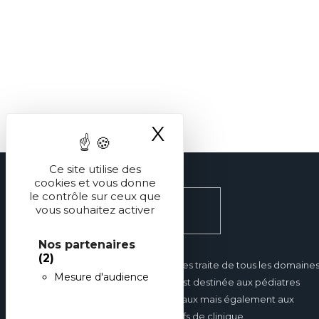
X
Masquer le ba
Ce site utilise des
cookies et vous donne
le contrôle sur ceux que
vous souhaitez activer
Nos partenaires
(2)
Réalités Pédiatriques traite de tous les domaine
Mesure d'audience
de la pédiatrie et est destinée aux pédiatres
hospitaliers et libéraux mais également aux
internes et aux chefs de clinique.