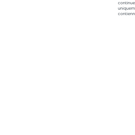
continue
uniqueme
contienn