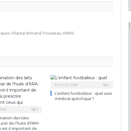
iques, Hôpital Armand Trousseau, PARIS.
9 JUILLET 2026
0
L’enfant footballeur : quel suivi
médical spécifique ?
2026
0
ation des laits
s par de l’huile d’ARA :
 est-il important de