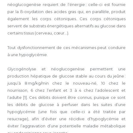
néoglucogenèse requiert de l’énergie : celle-ci est fournie
par la ß-oxydation des acides gras qui, en parallèle, produit
également les corps cétoniques. Ces corps cétoniques
servent de substrats énergétiques alternatifs au glucose dans
certains tissus (cerveau, cœur…).
Tout dysfonctionnement de ces mécanismes peut conduire
à une hypoglycémie.
Glycogénolyse et néoglucogenèse permettent une
production hépatique de glucose stable au cours du jeûne :
jusqu’à 8 mg/kg/min chez le nouveau-né, 10 chez le
nourrisson, 6 chez l’enfant et 3 à 4 chez l’adolescent et
l’adulte [1]. Ces débits doivent être connus, puisque ce sont
les débits de glucose à perfuser dans les suites d’une
hypoglycémie (une fois que celle-ci a été traitée par
resucrage), afin d’éviter une récidive d’hypoglycémie et
éviter l’aggravation d’une potentielle maladie métabolique
ou endocrinienne sous-jacente.