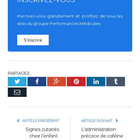
Inscrivez-vous gratuitement et profitez de tous les
sites du groupe Performances Médicales
S'inscrire
PARTAGEZ.
Twitter
Facebook
Google+
Pinterest
LinkedIn
Tumblr
E-
mail
ARTICLE PRÉCÉDENT
ARTICLE SUIVANT
Signes cutanés
L’administration
chez l’enfant :
précoce de caféine