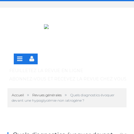
Panneau de gestion des cookies
SE CONNECTER
S'INSCRIRE GRATUITEMENT À LA VERSION EN
LIGNE
FEUILLETEZ LA REVUE EN LIGNE
ABONNEZ-VOUS ET RECEVEZ LA REVUE CHEZ VOUS
»
»
Accueil
Revues générales
Quels diagnostics évoquer
devant une hypoglycémie non iatrogène ?