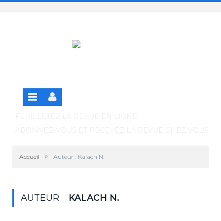
Panneau de gestion des cookies
SE CONNECTER
S'INSCRIRE GRATUITEMENT À LA VERSION EN
LIGNE
FEUILLETEZ LA REVUE EN LIGNE
ABONNEZ-VOUS ET RECEVEZ LA REVUE CHEZ VOUS
»
Accueil
Auteur : Kalach N.
AUTEUR
KALACH N.