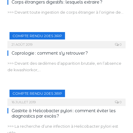
anthropométriques et biologiques s’impose chez ces enfants
Corps étrangers digestifs : lesquels extraire ?
et un accompagnement du régime d’éviction par une
>>> Devant toute ingestion de corps étranger à l’origine de…
diététicienne spécialisée, qui tiendra compte des besoins
spécifiques liés à l’âge afin d’éviter les carences protéino-
énergétiques, vitaminiques et en micronutriments, est
souhaitable.
COMPTE RENDU 20ES JIRP
21 AOÛT 2019
0
Coprologie : comment s’y retrouver ?
>>> Devant des œdèmes d’apparition brutale, en l’absence
de kwashiorkor,…
COMPTE RENDU 20ES JIRP
16 JUILLET 2019
0
Gastrite à Helicobacter pylori : comment éviter les
diagnostics par excès ?
>>> La recherche d’une infection à Helicobacter pylori est
utile…