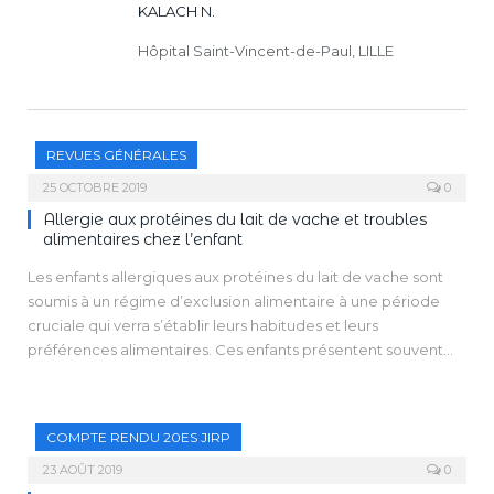
KALACH N.
Hôpital Saint-Vincent-de-Paul, LILLE
REVUES GÉNÉRALES
25 OCTOBRE 2019
0
Allergie aux protéines du lait de vache et troubles
alimentaires chez l’enfant
Les enfants allergiques aux protéines du lait de vache sont
soumis à un régime d’exclusion alimentaire à une période
cruciale qui verra s’établir leurs habitudes et leurs
préférences alimentaires. Ces enfants présentent souvent
des troubles de la croissance, des carences en
micronutriments et des troubles alimentaires,
comparativement aux enfants non allergiques sans régime
COMPTE RENDU 20ES JIRP
d’éviction alimentaire.
Une surveillance médicale longitudinale des paramètres
23 AOÛT 2019
0