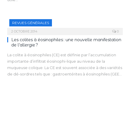
REVUES GÉNÉRALES
2 OCTOBRE 2014
0
Les colites à éosinophiles : une nouvelle manifestation
de l’allergie ?
La colite à éosinophiles (CE) est définie par l’accumulation
importante d’infiltrat éosinophi-lique au niveau de la
muqueuse colique. La CE est souvent associée à des variétés
de dé-sordres tels que : gastroentérites à éosinophiles (GEE),
entérites à éosinophiles (EIE), colites allergiques alimentaires
surtout chez le nourrisson, réactions médicamenteuses,
vascularites de type syndrome de Churg-Strauss, infections
digestives parasitaires et maladies inflamma-toires du tube
digestives (MICI).
En absence d’une méthode de référence “gold standard”
pour poser le diagnostic de CE, ce-lui-ci est basé sur un
faisceau d’arguments cliniques, endoscopiques,