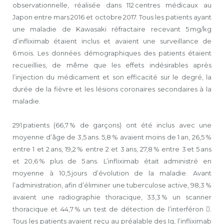
observationnelle, réalisée dans 112 centres médicaux au
Japon entre mars 2016 et octobre 2017. Tous les patients ayant
une maladie de Kawasaki réfractaire recevant 5 mg/kg
d’infliximab étaient inclus et avaient une surveillance de
6 mois. Les données démographiques des patients étaient
recueillies, de même que les effets indésirables après
l’injection du médicament et son efficacité sur le degré, la
durée de la fièvre et les lésions coronaires secondaires à la
maladie.
291 patients (66,7 % de garçons) ont été inclus avec une
moyenne d’âge de 3,5 ans. 5,8 % avaient moins de 1 an, 26,5 %
entre 1 et 2 ans, 19,2 % entre 2 et 3 ans, 27,8 % entre 3 et 5 ans
et 20,6 % plus de 5 ans. L’infliximab était administré en
moyenne à 10,5 jours d’évolution de la maladie. Avant
l’administration, afin d’éliminer une tuberculose active, 98,3 %
avaient une radiographie thoracique, 33,3 % un scanner
thoracique et 44,7 % un test de détection de l’interféron .
Tous les patients avaient reçu au préalable des Ig, l’infliximab