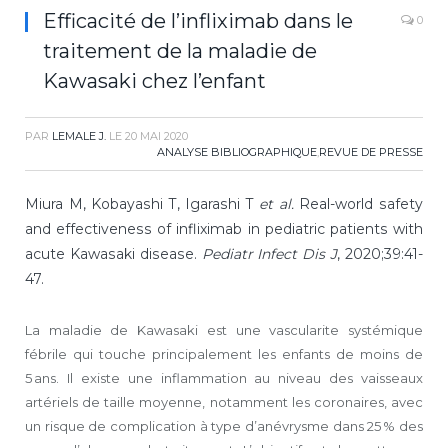
Efficacité de l’infliximab dans le
0
traitement de la maladie de
Kawasaki chez l’enfant
PAR
LEMALE J.
LE
20 MAI 2020
ANALYSE BIBLIOGRAPHIQUE
,
REVUE DE PRESSE
Miura M, Kobayashi T, Igarashi T
et al.
Real-world safety
and effectiveness of infliximab in pediatric patients with
acute Kawasaki disease.
Pediatr Infect Dis J
, 2020;39:41-
47.
La maladie de Kawasaki est une vascularite systémique
fébrile qui touche principalement les enfants de moins de
5 ans. Il existe une inflammation au niveau des vaisseaux
artériels de taille moyenne, notamment les coronaires, avec
un risque de complication à type d’anévrysme dans 25 % des