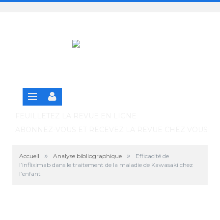
Panneau de gestion des cookies
SE CONNECTER
S'INSCRIRE GRATUITEMENT À LA VERSION EN
LIGNE
FEUILLETEZ LA REVUE EN LIGNE
ABONNEZ-VOUS ET RECEVEZ LA REVUE CHEZ VOUS
»
»
Accueil
Analyse bibliographique
Efficacité de
l’infliximab dans le traitement de la maladie de Kawasaki chez
l’enfant