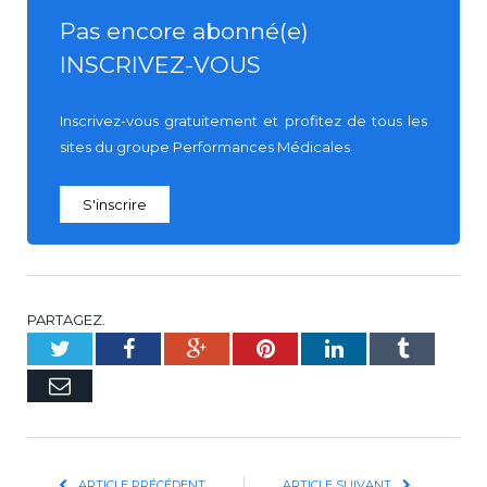
Pas encore abonné(e)
INSCRIVEZ-VOUS
Inscrivez-vous gratuitement et profitez de tous les
sites du groupe Performances Médicales
S'inscrire
PARTAGEZ.
Twitter
Facebook
Google+
Pinterest
LinkedIn
Tumblr
E-
mail
ARTICLE PRÉCÉDENT
ARTICLE SUIVANT