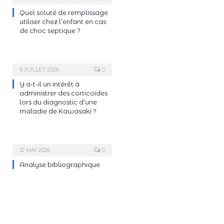
Quel soluté de remplissage
utiliser chez l’enfant en cas
de choc septique ?
9 JUILLET 2026
0
Y a-t-il un intérêt à
administrer des corticoïdes
lors du diagnostic d’une
maladie de Kawasaki ?
12 MAI 2026
0
Analyse bibliographique