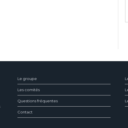
ndeau des cookies
Le groupe
L
Les comités
L
Questions fréquentes
L
s
Contact