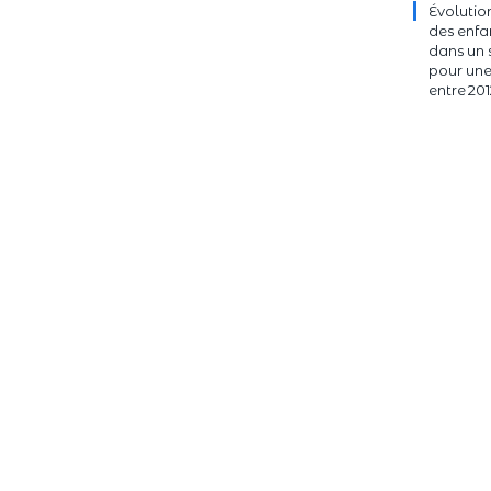
Évolutio
des enfa
dans un 
pour une
entre 201