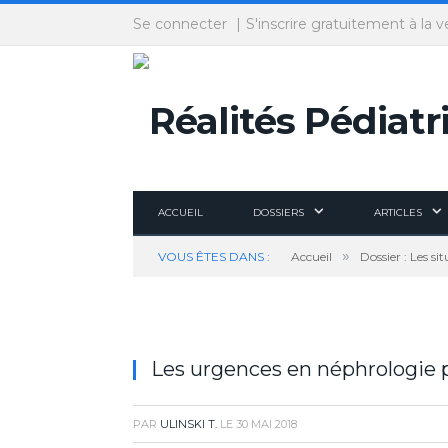
Panneau de gestion des cookies
Se connecter
S'inscrire gratuitement à la v
ACCUEIL
DOSSIERS
ARTICLES
»
VOUS ÊTES DANS :
Accueil
Dossier : Les si
Les urgences en néphrologie 
PAR
ULINSKI T.
LE
30 MAI 2018