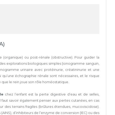
A)
le (organique) ou post-rénale (obstructive). Pour guider la
 des explorations biologiques simples (ionogramme sanguin,
ionogramme urinaire avec protéinurie, créatininurie et une
i qu’une échographie rénale sont nécessaires, et le risque
de que le rein joue son rôle homéostatique.
le
chez l’enfant est la perte digestive d’eau et de selles,
l faut savoir également penser aux pertes cutanées, en cas
r des terrains fragiles (brûlures étendues, mucoviscidose).
s (AINS), d’inhibiteurs de l’enzyme de conversion (IEC) ou des