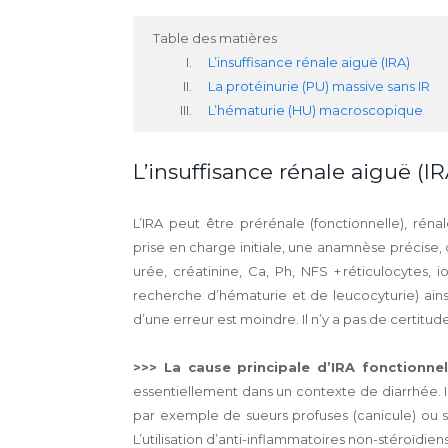
Table des matières
L’insuffisance rénale aiguë (IRA)
La protéinurie (PU) massive sans IR
L’hématurie (HU) macroscopique
L’insuffisance rénale aiguë (IR
L’IRA peut être prérénale (fonctionnelle), réna
prise en charge initiale, une anamnèse précise,
urée, créatinine, Ca, Ph, NFS + réticulocytes, 
recherche d’hématurie et de leucocyturie) ains
d’une erreur est moindre. Il n’y a pas de certitu
>>> La cause principale d’IRA fonctionnel
essentiellement dans un contexte de diarrhée. I
par exemple de sueurs profuses (canicule) ou su
L’utilisation d’anti-inflammatoires non-stéroïdien