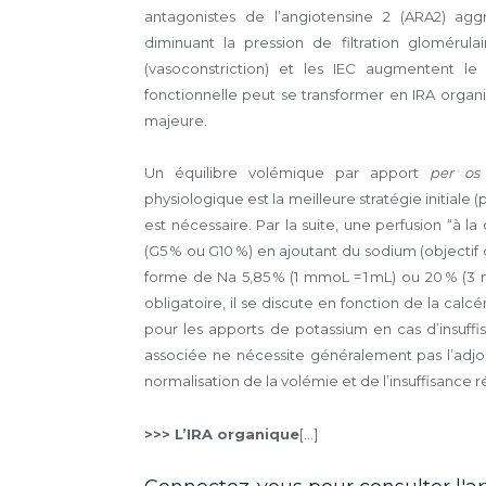
antagonistes de l’angiotensine 2 (ARA2) aggr
diminuant la pression de filtration glomérula
(vasoconstriction) et les IEC augmentent le p
fonctionnelle peut se transformer en IRA organi
majeure.
Un équilibre volémique par apport
per os
physiologique est la meilleure stratégie initial
est nécessaire. Par la suite, une perfusion “à la
(G5 % ou G10 %) en ajoutant du sodium (objectif 
forme de Na 5,85 % (1 mmoL = 1 mL) ou 20 % (3 
obligatoire, il se discute en fonction de la calc
pour les apports de potassium en cas d’insuf
associée ne nécessite généralement pas l’adjon
normalisation de la volémie et de l’insuffisance r
>>> L’IRA organique
[...]