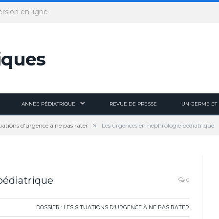
ersion en ligne
ANNÉE PÉDIATRIQUE
REVUE DE PRESSE
UN GERME ET 
»
tuations d'urgence à ne pas rater
Les urgences en néphrologie pédiatrique
pédiatrique
0
DOSSIER : LES SITUATIONS D'URGENCE À NE PAS RATER