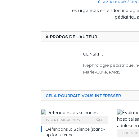
ARTICLE PRÉCÉDEN
Les urgences en endocrinologi
pédiatriqu
À PROPOS DE L’AUTEUR
ULINSKI T.
Néphrologie pédiatrique, hô
Marie-Curie, PARIS.
CELA POURRAIT VOUS INTÉRESSER
15 SEPTEMBRE 2025
0
Défendons la Science (stand-
18 JUIN 20
up for science !)