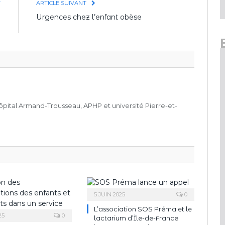
T
ARTICLE SUIVANT
e
Urgences chez l’enfant obèse
e
pital Armand-Trousseau, APHP et université Pierre-et-
5 JUIN 2025
0
L’association SOS Préma et le
25
0
lactarium d’Île-de-France