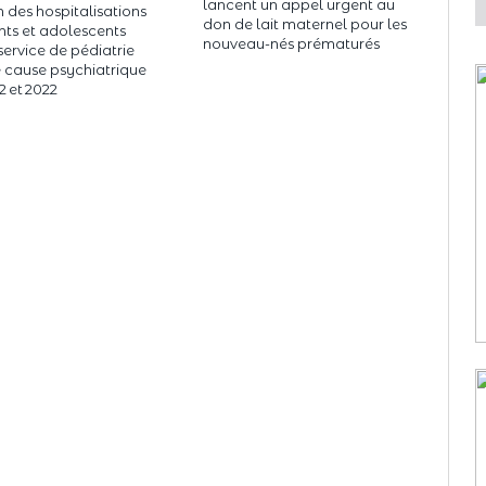
lancent un appel urgent au
n des hospitalisations
don de lait maternel pour les
nts et adolescents
nouveau-nés prématurés
service de pédiatrie
 cause psychiatrique
2 et 2022