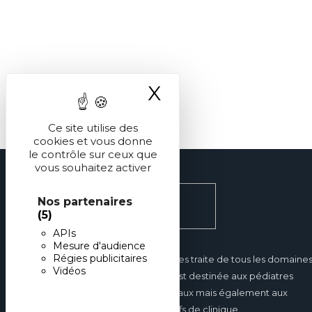
X
Masquer le ba
Ce site utilise des
cookies et vous donne
le contrôle sur ceux que
vous souhaitez activer
Nos partenaires
(5)
APIs
Mesure d'audience
Régies publicitaires
Réalités Pédiatriques traite de tous les domaine
Vidéos
de la pédiatrie et est destinée aux pédiatres
hospitaliers et libéraux mais également aux
internes et aux chefs de clinique.