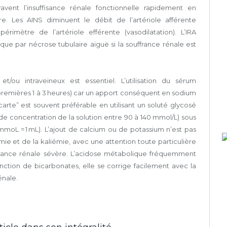
avent l’insuffisance rénale fonctionnelle rapidement en
ire. Les AINS diminuent le débit de l’artériole afférente
érimètre de l’artériole efférente (vasodilatation). L’IRA
que par nécrose tubulaire aiguë si la souffrance rénale est
et/ou intraveineux est essentiel. L’utilisation du sérum
e (premières 1 à 3 heures) car un apport conséquent en sodium
 carte” est souvent préférable en utilisant un soluté glycosé
de concentration de la solution entre 90 à 140 mmol/L) sous
mmoL = 1 mL). L’ajout de calcium ou de potassium n’est pas
émie et de la kaliémie, avec une attention toute particulière
fisance rénale sévère. L’acidose métabolique fréquemment
ction de bicarbonates, elle se corrige facilement avec la
énale.