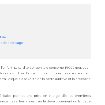
tale
ts de dépistage
 l’enfant. La sur­dité congénitale concerne 1/1 000 nouveau-­
aire de surdités d’apparition secondaire. Le retentissement
armi lesquels la sévérité de la perte auditive et la précocité
énitales permet une prise en charge dès les premières
limitant ainsi leur impact sur le développement du langage