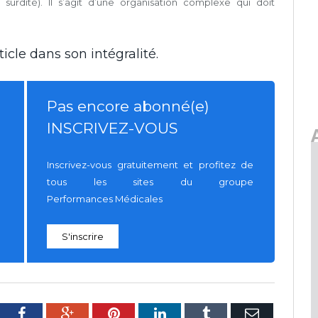
 surdité). Il s’agit d’une organisation complexe qui doit
icle dans son intégralité.
Pas encore abonné(e)
INSCRIVEZ-VOUS
Inscrivez-vous gratuitement et profitez de
tous les sites du groupe
Performances Médicales
S'inscrire
tter
Facebook
Google+
Pinterest
LinkedIn
Tumblr
E-