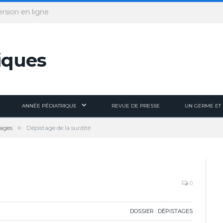
ersion en ligne
ANNÉE PÉDIATRIQUE
REVUE DE PRESSE
UN GERME ET 
»
tages
Dépistage de la surdité
0
DOSSIER : DÉPISTAGES