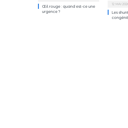
12 MAI 202
Œil rouge : quand est-ce une
urgence ?
Les shun
congénita