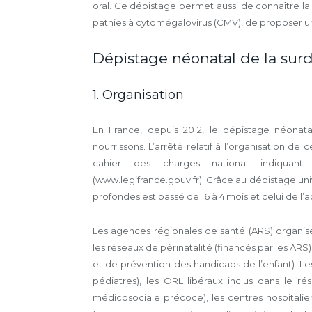
oral. Ce dépistage permet aussi de connaître la
pathies à cytomégalovirus (CMV), de proposer un t
Dépistage néonatal de la surd
1. Organisation
En France, depuis 2012, le dépistage néonat
nourrissons. L’arrêté relatif à l’organisation de ce
cahier des charges national indiquant
(www.legifrance.gouv.fr). Grâce au dépistage uni
profondes est passé de 16 à 4 mois et celui de l’ap
Les agences régionales de santé (ARS) organisen
les réseaux de périnatalité (financés par les AR
et de prévention des handi­caps de l’enfant). L
pédiatres), les ORL libéraux inclus dans le r
médico­sociale précoce), les centres hospitalie