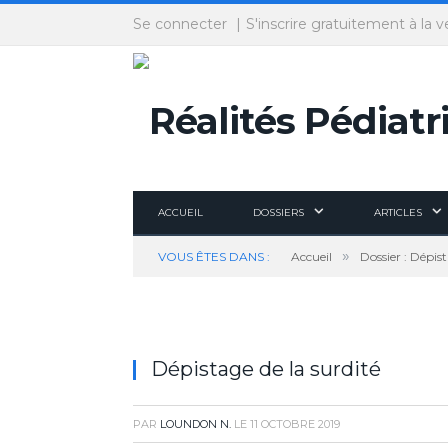
Panneau de gestion des cookies
Se connecter
S'inscrire gratuitement à la v
ACCUEIL
DOSSIERS
ARTICLES
»
VOUS ÊTES DANS :
Accueil
Dossier : Dépis
Dépistage de la surdité
PAR
LOUNDON N.
LE
11 OCTOBRE 2019