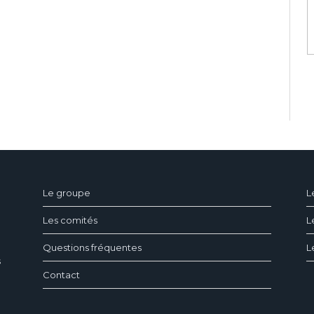
ndeau des cookies
Le groupe
L
Les comités
L
Questions fréquentes
L
s
Contact