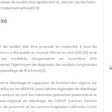
 cause de surdité plus rapidement et, dans le cas des fœto­
raitement antiviral [1-9].
ité
al de surdité doit être proposé en maternité à tous les
lui-ci a été publié au Journal Officiel en avril 2012 [10] et le
 ses modalités d’organisation en novembre 2014
versel, l’âge moyen de diagnostic des surdités congénitales
pareillage de 19 à 9 mois [3].
t le dépistage et s’appuient, en fonction des régions, sur
S) et/ou sur les ARDPHE (associations régionales de dépistage
es acteurs en sont les maternités (personnel paramédical et
éseau régional de dépistage, les CAMSP (centres d’action
rs de proximité et les centres hospitaliers référents CDOS