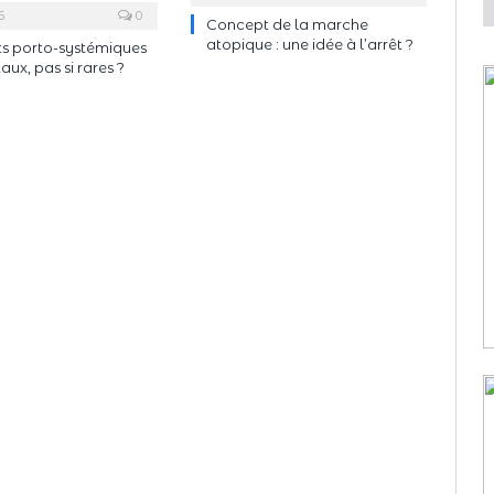
6
0
Concept de la marche
atopique : une idée à l’arrêt ?
ts porto-systémiques
ux, pas si rares ?