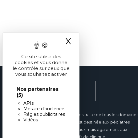
X
Masquer le ba
Ce site utilise des
cookies et vous donne
le contrôle sur ceux que
vous souhaitez activer
Nos partenaires
(5)
APIs
Mesure d'audience
Régies publicitaires
Réalités Pédiatriques traite de tous les domaine
Vidéos
de la pédiatrie et est destinée aux pédiatres
hospitaliers et libéraux mais également aux
internes et aux chefs de clinique.