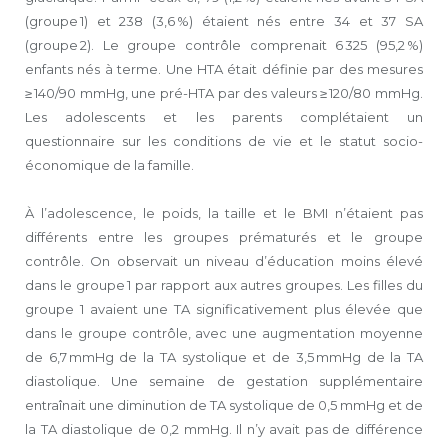
(groupe 1) et 238 (3,6 %) étaient nés entre 34 et 37 SA
(groupe 2). Le groupe contrôle comprenait 6 325 (95,2 %)
enfants nés à terme. Une HTA était définie par des mesures
≥ 140/90 mmHg, une pré-HTA par des valeurs ≥ 120/80 mmHg.
Les adolescents et les parents complétaient un
questionnaire sur les conditions de vie et le statut socio-
économique de la famille.
À l’adolescence, le poids, la taille et le BMI n’étaient pas
différents entre les groupes prématurés et le groupe
contrôle. On observait un niveau d’éducation moins élevé
dans le groupe 1 par rapport aux autres groupes. Les filles du
groupe 1 avaient une TA significativement plus élevée que
dans le groupe contrôle, avec une augmentation moyenne
de 6,7 mmHg de la TA systolique et de 3,5 mmHg de la TA
diastolique. Une semaine de gestation supplémentaire
entraînait une diminution de TA systolique de 0,5 mmHg et de
la TA diastolique de 0,2 mmHg. Il n’y avait pas de différence