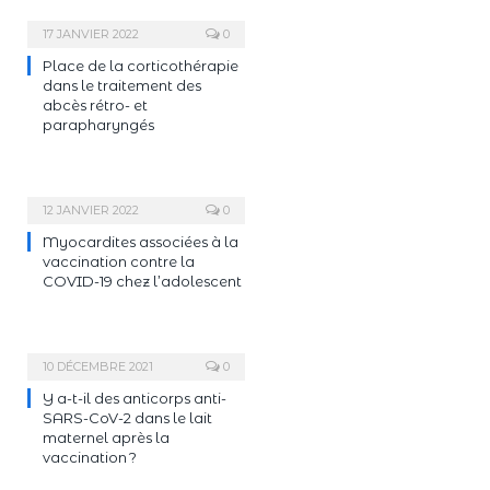
17 JANVIER 2022
0
Place de la corticothérapie
dans le traitement des
abcès rétro- et
parapharyngés
12 JANVIER 2022
0
Myocardites associées à la
vaccination contre la
COVID-19 chez l’adolescent
10 DÉCEMBRE 2021
0
Y a-t-il des anticorps anti-
SARS-CoV-2 dans le lait
maternel après la
vaccination ?