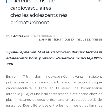
Facteurs de risque
0
cardiovasculaires
chez les adolescents nés
prématurément
PAR
LEMALE J.
LE
11 NOVEMBRE 2014
L'ANNÉE PÉDIATRIQUE 2014
,
REVUE DE PRESSE
Sipola-Leppänen M et al. Cardiovascular risk factors in
adolescents born preterm. Pediatrics, 2014;134;e1072-
1081.
Environ 11 % des nouveau-nés vivants naissent
prématurément dans le monde. Une augmentation du risque
cardiovasculaire à l’âge adulte avec une hypertension
artérielle (HTA) et une insulinorésistance a été notée chez les
plus immatures et ceux présentant un très petit poids de
naissance. Des différences entre les hommes et les femmes