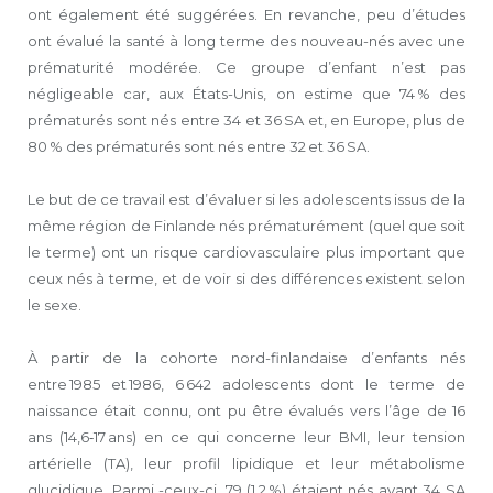
ont également été suggérées. En revanche, peu d’études
ont évalué la santé à long terme des nouveau-nés avec une
prématurité modérée. Ce groupe d’enfant n’est pas
négligeable car, aux États-Unis, on estime que 74 % des
prématurés sont nés entre 34 et 36 SA et, en Europe, plus de
80 % des prématurés sont nés entre 32 et 36 SA.
Le but de ce travail est d’évaluer si les adolescents issus de la
même région de Finlande nés prématurément (quel que soit
le terme) ont un risque cardiovasculaire plus important que
ceux nés à terme, et de voir si des différences existent selon
le sexe.
À partir de la cohorte nord-finlandaise d’enfants nés
entre 1985 et 1986, 6 642 adolescents dont le terme de
naissance était connu, ont pu être évalués vers l’âge de 16
ans (14,6‑17 ans) en ce qui concerne leur BMI, leur tension
artérielle (TA), leur profil lipidique et leur métabolisme
glucidique. Parmi -ceux-ci, 79 (1,2 %) étaient nés avant 34 SA