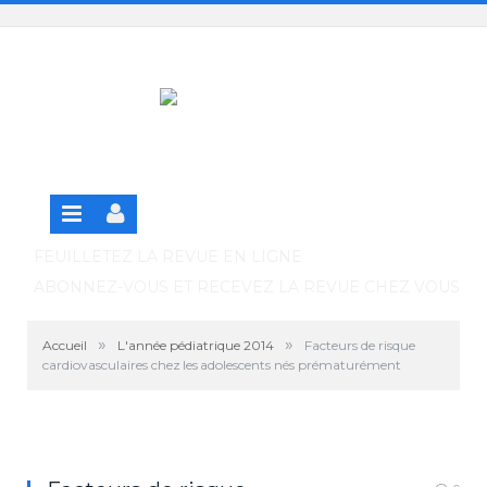
Panneau de gestion des cookies
SE CONNECTER
S'INSCRIRE GRATUITEMENT À LA VERSION EN
LIGNE
FEUILLETEZ LA REVUE EN LIGNE
ABONNEZ-VOUS ET RECEVEZ LA REVUE CHEZ VOUS
»
»
Accueil
L'année pédiatrique 2014
Facteurs de risque
cardiovasculaires chez les adolescents nés prématurément