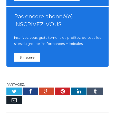
Pas encore abonné(e)
INSCRIVEZ-VOUS
Inscrivez-vous gratuitement et profitez de tous les
sites du groupe Performances Médicales
S'inscrire
PARTAGEZ.
Twitter
Facebook
Google+
Pinterest
LinkedIn
Tumblr
E-
mail