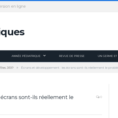
ersion en ligne
ANNÉE PÉDIATRIQUE
REVUE DE PRESSE
UN GERME ET 
»
19es JIRP
Écrans et développement : les écrans sont-ils réellement le probl
écrans sont-ils réellement le
0