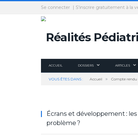
Panneau de gestion des cookies
Se connecter
S'inscrire gratuitement à la v
ACCUEIL
DOSSIERS
ARTICLES
»
VOUS ÊTES DANS :
Accueil
Compte rendu 
Écrans et développement : les 
problème ?