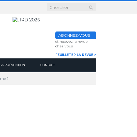
ABONNEZ-VOUS
et recevez la revue
chez vous
FEUILLETER LA REVUE >
SA PRÉVENTION
CONTACT
ème ?