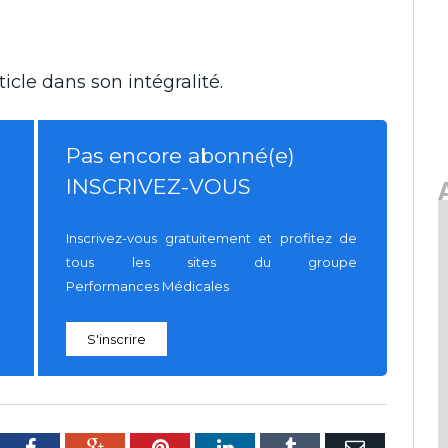
icle dans son intégralité.
Pas encore abonné(e)
INSCRIVEZ-VOUS
Inscrivez-vous gratuitement et profitez de
tous les sites du groupe
Performances Médicales
S'inscrire
tter
Facebook
Google+
Pinterest
LinkedIn
Tumblr
E-