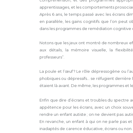
compréhension, et des programmes appropriés
apprentissages, et les comportements prosocia
Après 6 ans, le temps passé avec les écrans dimi
en parallèle, les gains cognitifs que l’on peut
dans les programmes de remédiation cognitive 
Notons que les jeux ont montré de nombreux effet
aux détails, la mémoire visuelle, la flexib
professeurs”.
La poule et l’œuf ? Le rôle dépressogène ou l’au
phobiques ou dépressifs… se réfugient derrière 
étaient là avant. De même, les programmes et les
Enfin que dire d’écrans et troubles du spectre a
appétence pour les écrans, avec un choix souven
rendre un enfant autiste ; on ne devient pas aut
En revanche, un enfant à qui on ne parle pas 
inadaptés de carence éducative, écrans ou non.