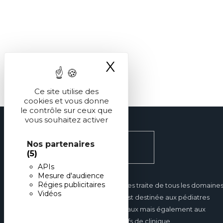
X
Masquer le ba
Ce site utilise des
cookies et vous donne
le contrôle sur ceux que
vous souhaitez activer
Nos partenaires
(5)
APIs
Mesure d'audience
Régies publicitaires
Réalités Pédiatriques traite de tous les domaine
Vidéos
de la pédiatrie et est destinée aux pédiatres
hospitaliers et libéraux mais également aux
internes et aux chefs de clinique.