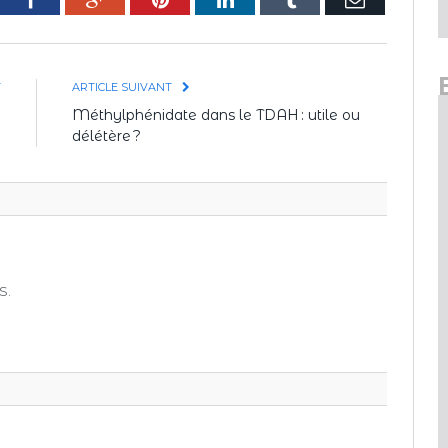
mail
T
ARTICLE SUIVANT
:
Méthylphénidate dans le TDAH : utile ou
8
délétère ?
S.