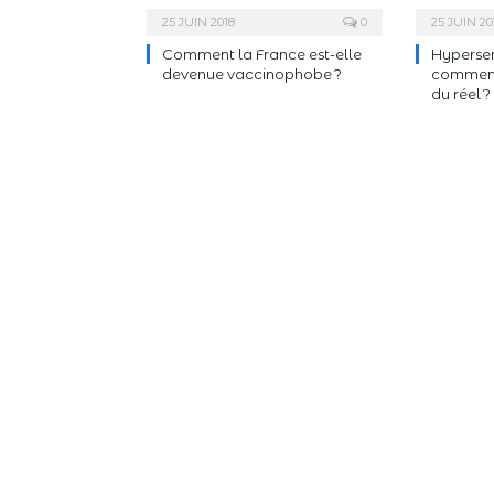
25 JUIN 2018
0
25 JUIN 20
Comment la France est-elle
Hypersens
devenue vaccinophobe ?
comment 
du réel ?