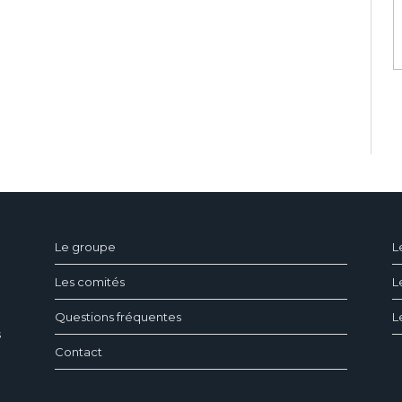
ndeau des cookies
Le groupe
L
Les comités
L
Questions fréquentes
L
s
Contact