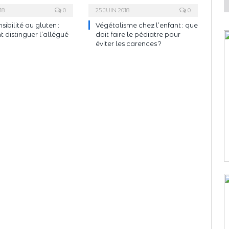
18
0
25 JUIN 2018
0
ibilité au gluten :
Végétalisme chez l’enfant : que
distinguer l’allégué
doit faire le pédiatre pour
éviter les carences ?