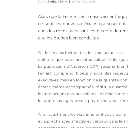
PAR
LE HEUZEY M.-F
LE
25 JUIN 2018
Alors que la France s’est massivement équip
ce sont les nouveaux écrans qui suscitent l
dans les media accusant les parents de rend
que les études bien conduites.
Or, les écrans font partie de la vie actuelle, e
délétère que les écrans interactifs où l’enfant joue
La publication d’Anderson (2017) résume bien la 
l’enfant comprend. Il peut y avoir des réperc
exécutives, mais en fonction de la quantité con
écrans, même accompagnée réduit la quantité et
les interactions parents enfants. Les écrans inter
les apprentissages ne sont pas toujours transfér
Ainsi, avant 3 ans les écrans ne sont pas à banni
et aux échanges affectifs et verbaux dans le 