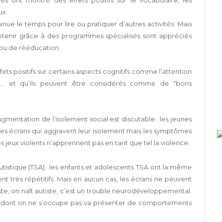
 ont montré des effets positifs sur le vocabulaire, les
ux.
nue le temps pour lire ou pratiquer d’autres activités. Mais
 obtenir grâce à des programmes spécialisés sont appréciés
ou de rééducation.
s positifs sur certains aspects cognitifs comme l’attention
ilité… et qu’ils peuvent être considérés comme de “bons
gmentation de l’isolement social est discutable : les jeunes
les écrans qui aggravent leur isolement mais les symptômes
 jeux violents n’apprennent pas en tant que tel la violence.
utistique (TSA) : les enfants et adolescents TSA ont la même
t très répétitifs. Mais en aucun cas, les écrans ne peuvent
iste, on naît autiste, c’est un trouble neurodéveloppemental.
et dont on ne s’occupe pas va présenter de comportements