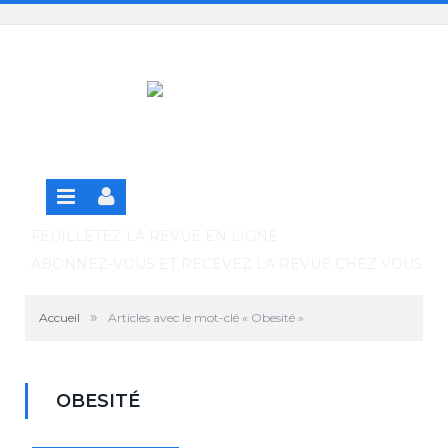
Panneau de gestion des cookies
SE CONNECTER
S'INSCRIRE GRATUITEMENT À LA VERSION EN
LIGNE
FEUILLETEZ LA REVUE EN LIGNE
ABONNEZ-VOUS ET RECEVEZ LA REVUE CHEZ VOUS
»
Accueil
Articles avec le mot-clé « Obesité »
OBESITÉ