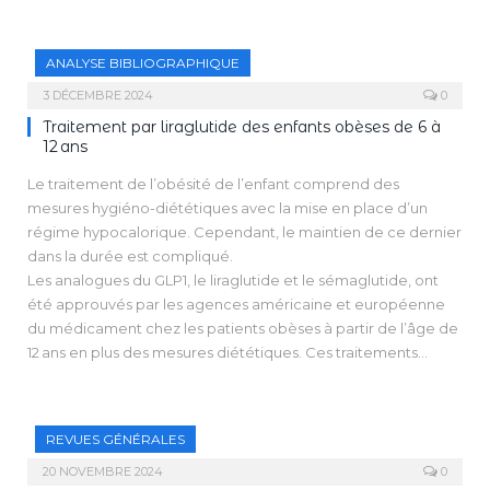
analogues du GLP1 comme le liraglutide et le sémaglutide se
cible les anomalies particulières des enfants obèses et ces
sont développés et peuvent être utilisés chez les patients
médicaments sont néphroprotecteurs au-delà de leur effet
obèses de plus de 12 ans, en association avec la poursuite des
sur la HTA.
ANALYSE BIBLIOGRAPHIQUE
règles hygiéno-­diététiques. Ces médicaments ont une
action centrale, et augmentent les signaux de satiété, tout en
3 DÉCEMBRE 2024
0
réduisant l’appétit et la prise alimentaire. Une augmentation
Traitement par liraglutide des enfants obèses de 6 à
des taux d’insuline post-prandiaux, une diminution de la
12 ans
sécrétion de glucagon et un retard à la vidange gastrique
Le traitement de l’obésité de l’enfant comprend des
sont également observés.
mesures hygiéno-diététiques avec la mise en place d’un
régime hypocalorique. Cependant, le maintien de ce dernier
dans la durée est compliqué.
Les analogues du GLP1, le liraglutide et le sémaglutide, ont
été approuvés par les agences américaine et européenne
du médicament chez les patients obèses à partir de l’âge de
12 ans en plus des mesures diététiques. Ces traitements
agissent en augmentant le signal de satiété, réduisant ainsi
l’appétit. En parallèle, ils induisent une augmentation post-
prandiale des taux d’insuline et une diminution de la
REVUES GÉNÉRALES
sécrétion du glucagon.
20 NOVEMBRE 2024
0