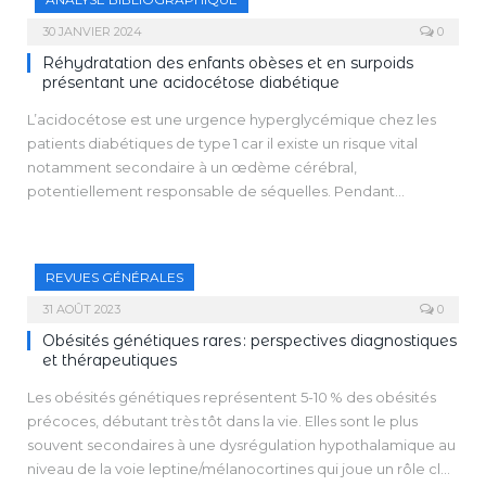
les enfants les plus à risque. Le développement des nouvelles
molécules ciblant l’hyperphagie, comme les agonistes MC4R
30 JANVIER 2024
0
pour les formes génétiques par interruption de la voie
Réhydratation des enfants obèses et en surpoids
leptine/mélanocortines et les agonistes du GLP-1 dans les
présentant une acidocétose diabétique
formes plus communes, est un progrès majeur et ouvre la
L’acidocétose est une urgence hyperglycémique chez les
voie vers une véritable médecine de précision dans l’obésité
patients diabétiques de type 1 car il existe un risque vital
de l’enfant, pouvant éviter l’aggravation inéluctable de la
notamment secondaire à un œdème cérébral,
prise de poids, en particulier chez les enfants les plus
potentiellement responsable de séquelles. Pendant
prédisposés.
longtemps, il a été considéré qu’une réhydratation trop
rapide pouvait aggraver ces lésions cérébrales. En 2018,
l’essai PECARN FLUID a clairement démontré qu’il n’existait
REVUES GÉNÉRALES
pas d’association entre les débits de perfusion et la survenue
de complications neurologiques aiguës ou à long terme. Des
31 AOÛT 2023
0
discussions persistent pour savoir si le débit de perfusion doit
Obésités génétiques rares : perspectives diagnostiques
être adapté chez les patients obèses.
et thérapeutiques
Les obésités génétiques représentent 5-10 % des obésités
précoces, débutant très tôt dans la vie. Elles sont le plus
souvent secondaires à une dysrégulation hypothalamique au
niveau de la voie leptine/mélanocortines qui joue un rôle clé