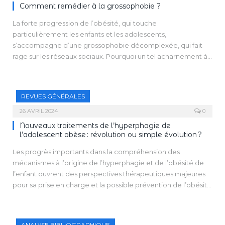
Comment remédier à la grossophobie ?
La forte progression de l’obésité, qui touche
particulièrement les enfants et les adolescents,
s’accompagne d’une grossophobie décomplexée, qui fait
rage sur les réseaux sociaux. Pourquoi un tel acharnement à
l’égard de personnes qui sont les premières à souffrir dans
leur chair de cette condition peu enviable ? De quoi la
grossophobie est-elle le nom ? Que recouvre-t-elle
REVUES GÉNÉRALES
exactement ?
Les témoignages, de plus en plus nombreux, de femmes
26 AVRIL 2024
0
victimes, souvent dès l’enfance, de cette discrimination
Nouveaux traitements de l’hyperphagie de
ordinaire liée au poids révèlent une très vive souffrance, une
l’adolescent obèse : révolution ou simple évolution ?
blessure narcissique béante. La stigmatisation sociale est,
Les progrès importants dans la compréhension des
dans ce cas, intériorisée et peut se transformer en haine de
mécanismes à l’origine de l’hyperphagie et de l’obésité de
soi.
l’enfant ouvrent des perspectives thérapeutiques majeures
Les représentations jouent en effet ici un rôle capital. Le
pour sa prise en charge et la possible prévention de l’obésité
courant récent de body positivity a bien tenté de les modifier
massive. L’obésité étant une véritable maladie des centres
mais, en clamant haut et fort la fierté d’être gros, il nourrit la
régulateurs du poids, les prises en charge classiques ont
grossophobie qu’il entend combattre.
montré leur limite, voire leur inefficacité à long terme, chez
ANALYSE BIBLIOGRAPHIQUE